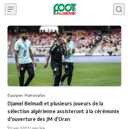
Skip to content
Equipes Nationales
Category
Djamel Belmadi et plusieurs joueurs de la
sélection algérienne assisteront à la cérémonie
d’ouverture des JM d’Oran
Publié
23 juin 2022
1 min lire