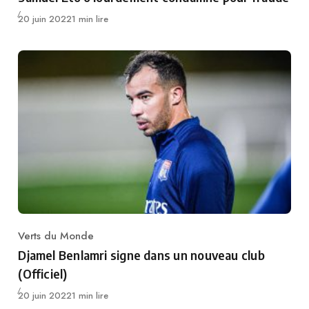
Publié
20 juin 2022
1 min lire
Verts du Monde
Category
Djamel Benlamri signe dans un nouveau club
(Officiel)
Publié
20 juin 2022
1 min lire