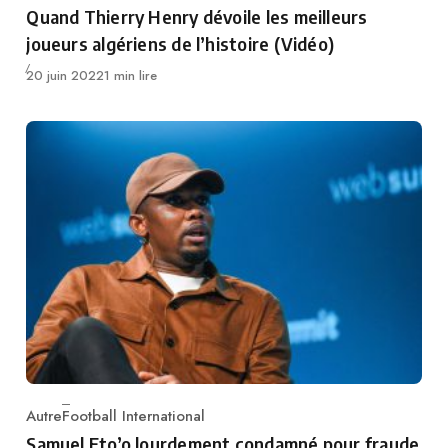
Quand Thierry Henry dévoile les meilleurs
joueurs algériens de l’histoire (Vidéo)
Publié
20 juin 2022
1 min lire
Autre
Football International
Category
Samuel Eto’o lourdement condamné pour fraude