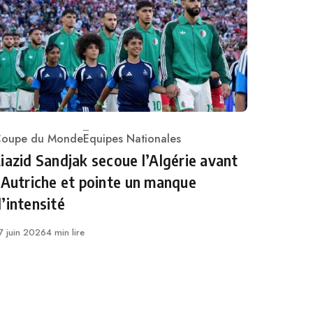
oupe du Monde
Equipes Nationales
ategory
iazid Sandjak secoue l’Algérie avant
’Autriche et pointe un manque
’intensité
ublié
7 juin 2026
4 min lire