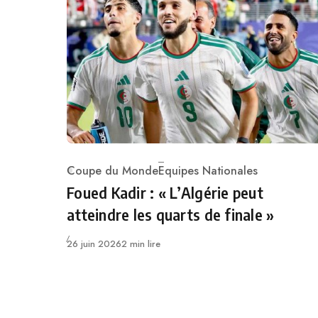
Coupe du Monde
Equipes Nationales
Category
Foued Kadir : « L’Algérie peut
atteindre les quarts de finale »
Publié
26 juin 2026
2 min lire