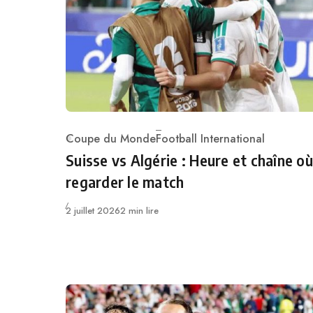
Coupe du Monde
Football International
Category
Suisse vs Algérie : Heure et chaîne où
regarder le match
Publié
2 juillet 2026
2 min lire