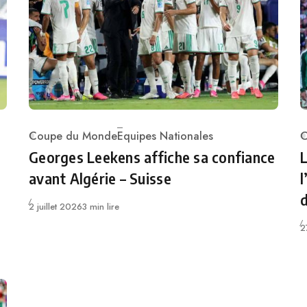
Coupe du Monde
Equipes Nationales
C
Category
C
Georges Leekens affiche sa confiance
L
avant Algérie – Suisse
l
d
Publié
2 juillet 2026
3 min lire
P
2