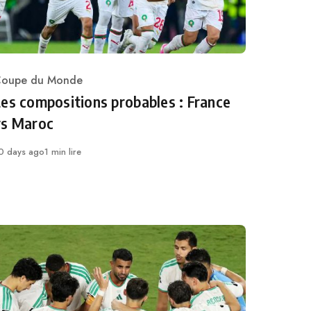
oupe du Monde
ategory
es compositions probables : France
vs Maroc
ublié
0 days ago
1 min lire