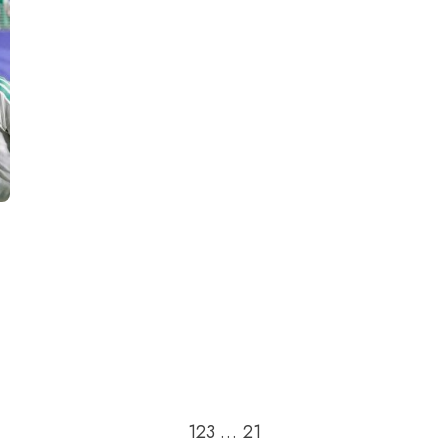
Passer à la page suivant
1
2
3
…
21