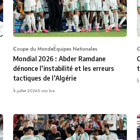
Coupe du Monde
Equipes Nationales
C
Category
C
Mondial 2026 : Abder Ramdane
C
dénonce l’instabilité et les erreurs
t
tactiques de l’Algérie
P
3
Publié
4 juillet 2026
5 min lire