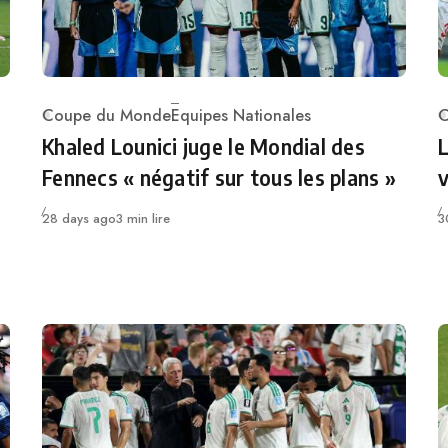
Coupe du Monde
Equipes Nationales
C
Category
C
Khaled Lounici juge le Mondial des
L
Fennecs « négatif sur tous les plans »
Publié
P
28 days ago
3 min lire
3