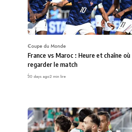
Coupe du Monde
Category
France vs Maroc : Heure et chaîne où
regarder le match
Publié
30 days ago
2 min lire