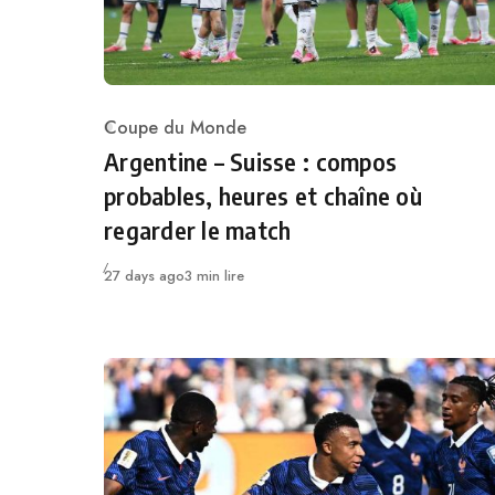
Coupe du Monde
Category
Argentine – Suisse : compos
probables, heures et chaîne où
regarder le match
Publié
27 days ago
3 min lire