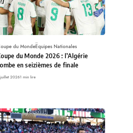
oupe du Monde
Equipes Nationales
ategory
oupe du Monde 2026 : l’Algérie
ombe en seizièmes de finale
ublié
 juillet 2026
1 min lire