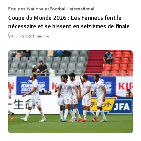
Equipes Nationales
Football International
Category
Coupe du Monde 2026 : Les Fennecs font le
nécessaire et se hissent en seizièmes de finale
Publié
28 juin 2026
1 min lire