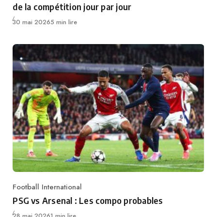
de la compétition jour par jour
Publié
30 mai 2026
5 min lire
Football International
Category
PSG vs Arsenal : Les compo probables
Publié
28 mai 2026
1 min lire