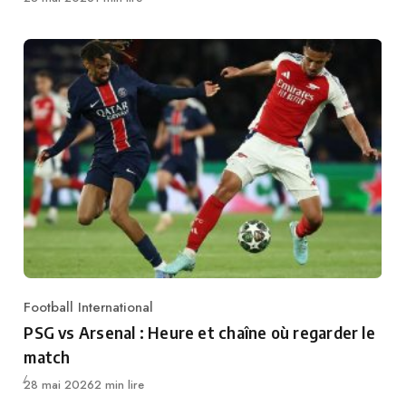
Football International
Category
PSG vs Arsenal : Heure et chaîne où regarder le
match
Publié
28 mai 2026
2 min lire