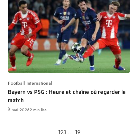
Football International
Category
Bayern vs PSG : Heure et chaîne où regarder le
match
Publié
5 mai 2026
2 min lire
Passer à la page suivant
1
2
3
…
19