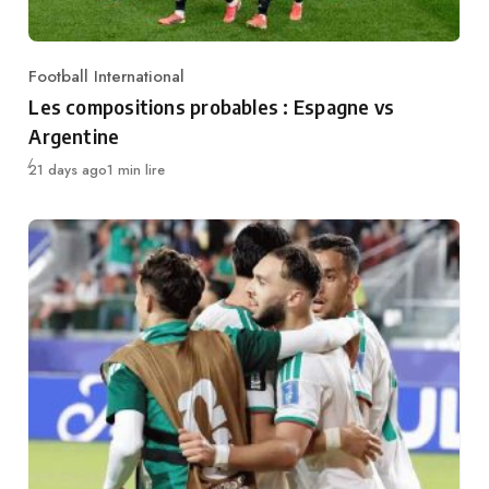
Football International
Category
Les compositions probables : Espagne vs
Argentine
Publié
21 days ago
1 min lire