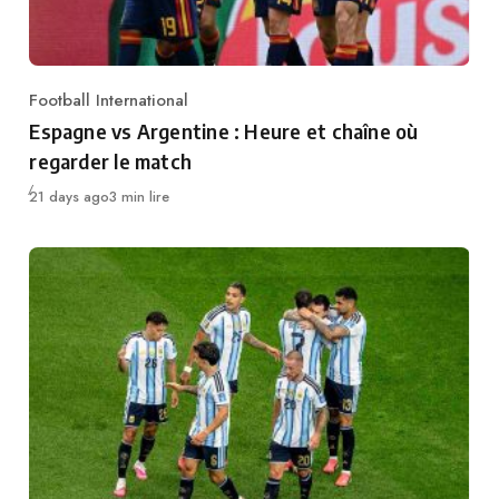
Football International
Category
Espagne vs Argentine : Heure et chaîne où
regarder le match
Publié
21 days ago
3 min lire