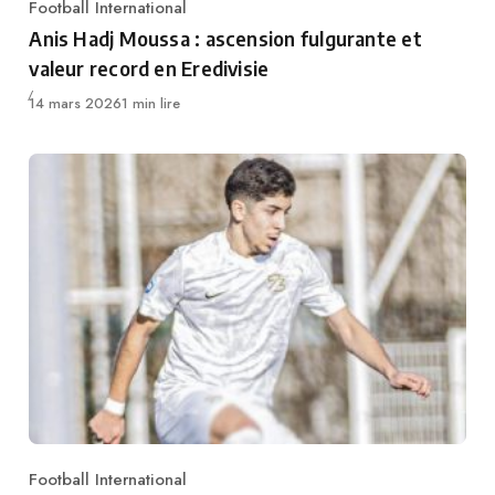
Football International
Category
Anis Hadj Moussa : ascension fulgurante et
valeur record en Eredivisie
Publié
14 mars 2026
1 min lire
Football International
Category