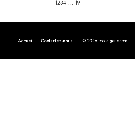
Retour à la page précédente
Passer à la page suivan
1
2
3
4
…
19
Accueil
Contactez-nous
© 2026 foot-algerie.com