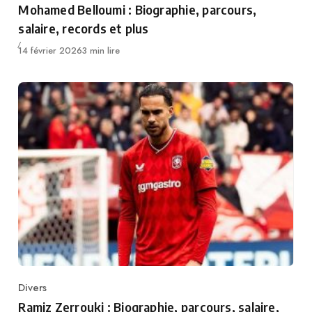
Mohamed Belloumi : Biographie, parcours,
salaire, records et plus
Publié
14 février 2026
3 min lire
Divers
Category
Ramiz Zerrouki : Biographie, parcours, salaire,