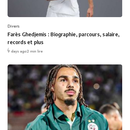
Divers
Category
Farès Ghedjemis : Biographie, parcours, salaire,
records et plus
Publié
9 days ago
2 min lire