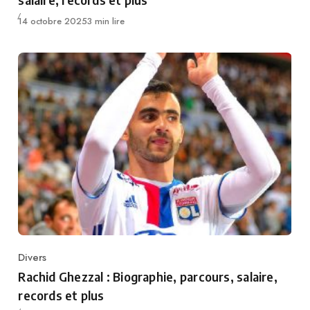
Publié
14 octobre 2025
3 min lire
Divers
Category
Rachid Ghezzal : Biographie, parcours, salaire,
records et plus