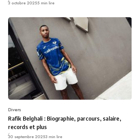
Publié
3 octobre 2025
5 min lire
Divers
Category
Rafik Belghali : Biographie, parcours, salaire,
records et plus
Publié
30 septembre 2025
3 min lire