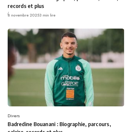
records et plus
Publié
8 novembre 2025
3 min lire
Divers
Category
Badredine Bouanani : Biographie, parcours,
salaire, records et plus