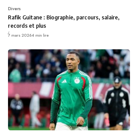
Divers
Category
Rafik Guitane : Biographie, parcours, salaire,
records et plus
Publié
7 mars 2026
4 min lire