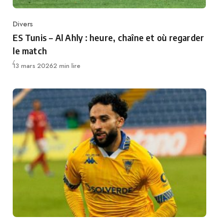
Divers
Category
ES Tunis – Al Ahly : heure, chaîne et où regarder
le match
Publié
13 mars 2026
2 min lire