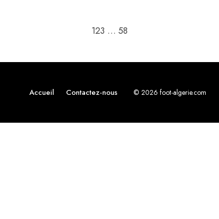
Passer à la page suivant
1
2
3
…
58
Accueil
Contactez-nous
© 2026 foot-algerie.com