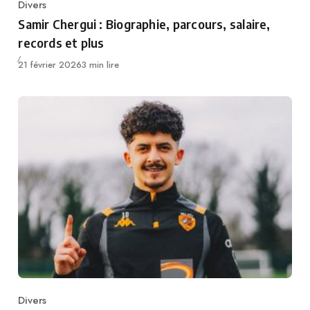
Divers
Category
Samir Chergui : Biographie, parcours, salaire,
records et plus
Publié
21 février 2026
3 min lire
Divers
Category