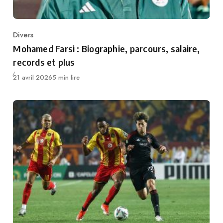
Divers
Category
Mohamed Farsi : Biographie, parcours, salaire,
records et plus
Publié
21 avril 2026
5 min lire