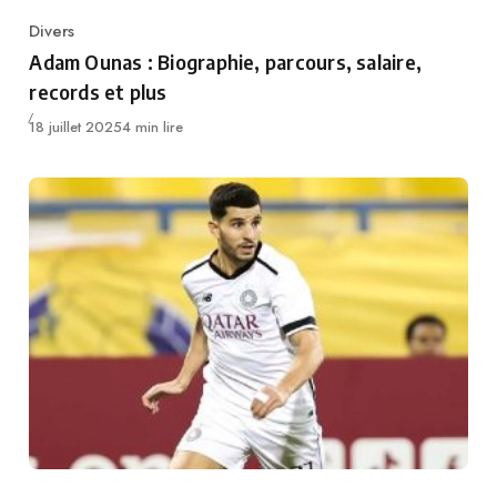
Divers
Category
Adam Ounas : Biographie, parcours, salaire,
records et plus
Publié
18 juillet 2025
4 min lire