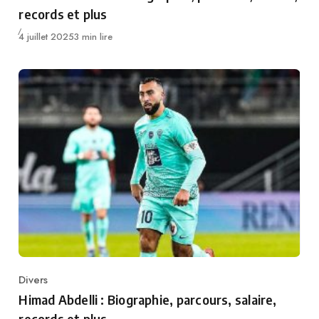
records et plus
Publié
4 juillet 2025
3 min lire
Divers
Category
Himad Abdelli : Biographie, parcours, salaire,
records et plus