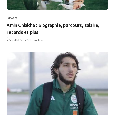
Divers
Category
Amin Chiakha : Biographie, parcours, salaire,
records et plus
Publié
25 juillet 2025
3 min lire