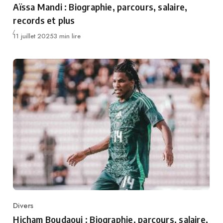
Aïssa Mandi : Biographie, parcours, salaire,
records et plus
Publié
11 juillet 2025
3 min lire
Divers
Category
Hicham Boudaoui : Biographie, parcours, salaire,