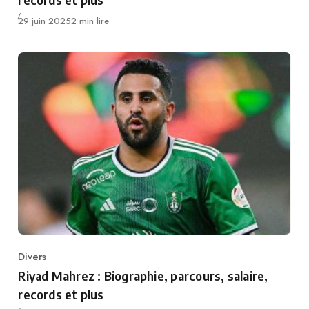
Publié
29 juin 2025
2 min lire
Divers
Category
Riyad Mahrez : Biographie, parcours, salaire,
records et plus