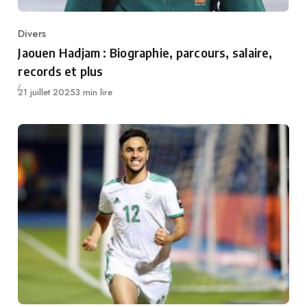
Divers
Category
Jaouen Hadjam : Biographie, parcours, salaire,
records et plus
Publié
21 juillet 2025
3 min lire