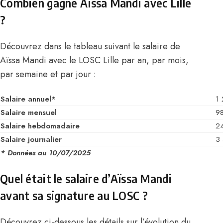
Combien gagne Aïssa Mandi avec Lille
?
Découvrez dans le tableau suivant le salaire de
Aïssa Mandi avec le LOSC Lille par an, par mois,
par semaine et par jour :
Salaire annuel*
1
Salaire mensuel
9
Salaire hebdomadaire
24
Salaire journalier
3 
* Données au 10/07/2025
Quel était le salaire d’Aïssa Mandi
avant sa signature au LOSC ?
Découvrez ci-dessous les détails sur l’évolution du