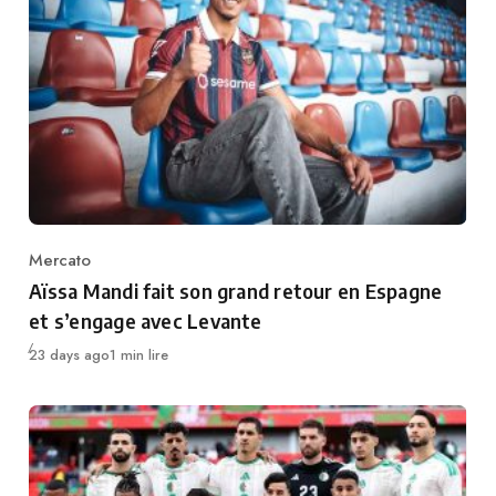
Mercato
Category
Aïssa Mandi fait son grand retour en Espagne
et s’engage avec Levante
Publié
23 days ago
1 min lire