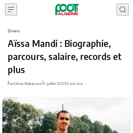
Skip to content
Divers
Category
Aïssa Mandi : Biographie,
parcours, salaire, records et
plus
Publié
Par
Olivia Rabarison
11 juillet 2025
3 min lire