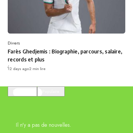
Divers
Category
Farès Ghedjemis : Biographie, parcours, salaire,
records et plus
Publié
12 days ago
2 min lire
En vedette
Populaire
Il n'y a pas de nouvelles.