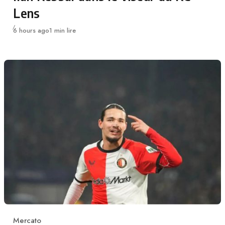
Lens
Publié
6 hours ago
1 min lire
Mercato