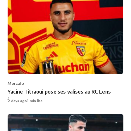
Mercato
Category
Yacine Titraoui pose ses valises au RC Lens
Publié
2 days ago
1 min lire