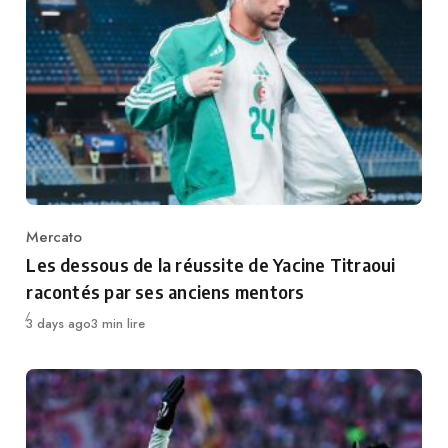
Mercato
Category
Les dessous de la réussite de Yacine Titraoui
racontés par ses anciens mentors
Publié
3 days ago
3 min lire