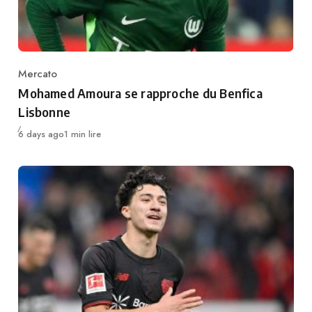
Mercato
Category
Mohamed Amoura se rapproche du Benfica
Lisbonne
Publié
6 days ago
1 min lire