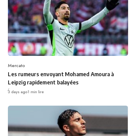
Mercato
Category
Les rumeurs envoyant Mohamed Amoura à
Leipzig rapidement balayées
Publié
3 days ago
1 min lire