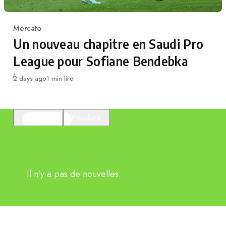
Mercato
Category
Un nouveau chapitre en Saudi Pro
League pour Sofiane Bendebka
Publié
2 days ago
1 min lire
En vedette
Populaire
Il n'y a pas de nouvelles.