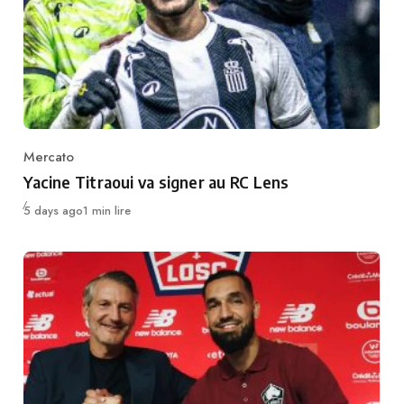
Mercato
Category
Yacine Titraoui va signer au RC Lens
Publié
5 days ago
1 min lire