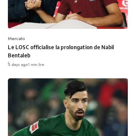
Mercato
Category
Le LOSC officialise la prolongation de Nabil
Bentaleb
Publié
5 days ago
1 min lire