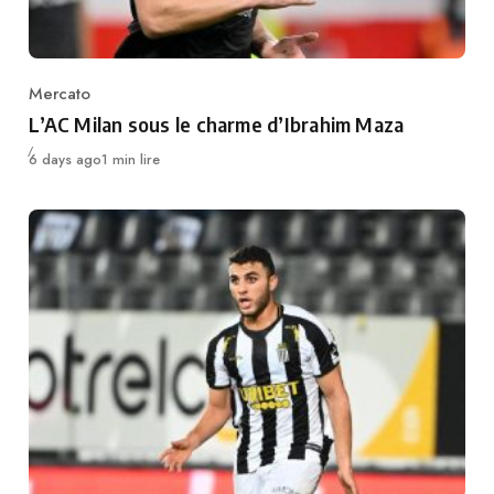
Mercato
Category
L’AC Milan sous le charme d’Ibrahim Maza
Publié
6 days ago
1 min lire