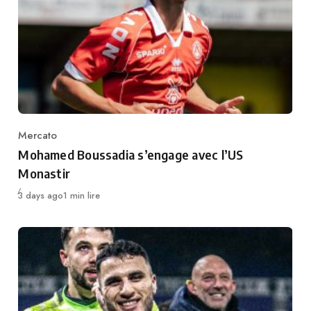
Mercato
Category
Mohamed Boussadia s’engage avec l’US
Monastir
Publié
3 days ago
1 min lire