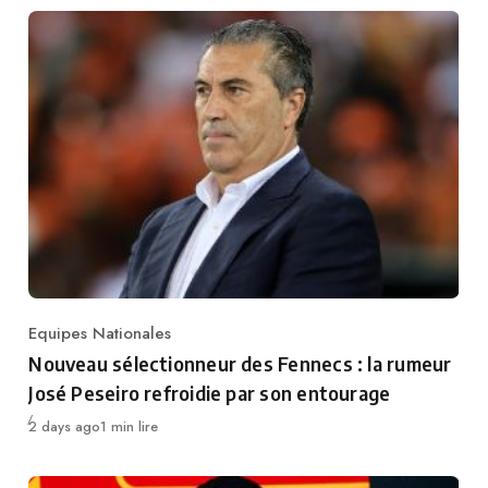
Equipes Nationales
Category
Nouveau sélectionneur des Fennecs : la rumeur
José Peseiro refroidie par son entourage
Publié
2 days ago
1 min lire