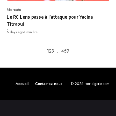
Mercato
Category
Le RC Lens passe à l’attaque pour Yacine
Titraoui
Publié
6 days ago
1 min lire
Passer à la page suivan
1
2
3
…
459
Accueil
Contactez-nous
© 2026 foot-algerie.com