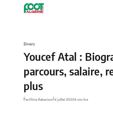
Skip to content
Football
Divers
Category
Youcef Atal : Biogr
parcours, salaire, r
plus
Publié
Par
Olivia Rabarison
14 juillet 2025
4 min lire