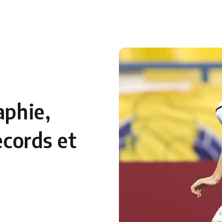
 en Algérie
Equipes Nationales
Verts du Monde
Chaînes-
aphie,
ecords et