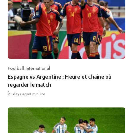
Football International
Category
Espagne vs Argentine : Heure et chaîne où
regarder le match
Publié
21 days ago
3 min lire