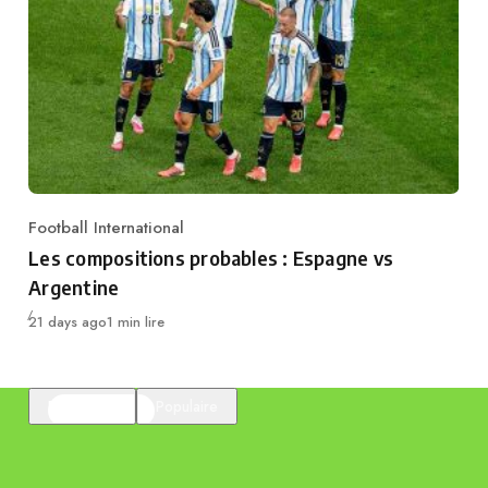
Football International
Category
Les compositions probables : Espagne vs
Argentine
Publié
21 days ago
1 min lire
En vedette
Populaire