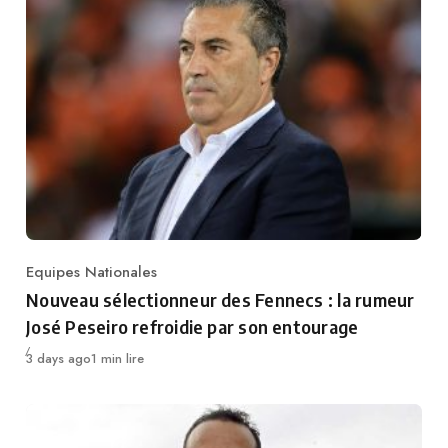
Equipes Nationales
Category
Nouveau sélectionneur des Fennecs : la rumeur
José Peseiro refroidie par son entourage
Publié
3 days ago
1 min lire