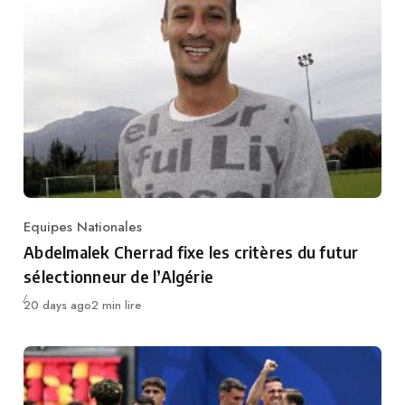
Equipes Nationales
Category
Abdelmalek Cherrad fixe les critères du futur
sélectionneur de l’Algérie
Publié
20 days ago
2 min lire