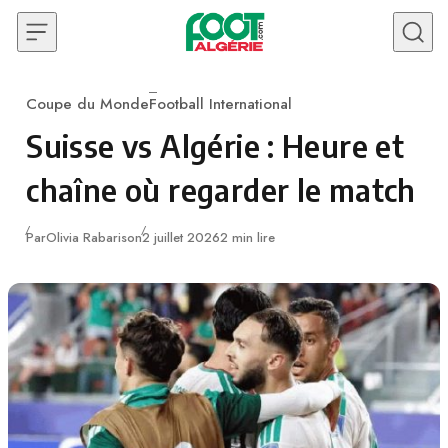
Skip to content
Coupe du Monde
Football International
Category
Suisse vs Algérie : Heure et
chaîne où regarder le match
Publié
Par
Olivia Rabarison
2 juillet 2026
2 min lire