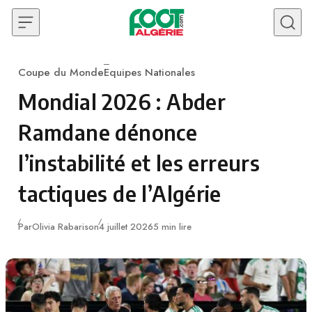
Skip to content
Coupe du Monde
Equipes Nationales
Category
Mondial 2026 : Abder
Ramdane dénonce
l’instabilité et les erreurs
tactiques de l’Algérie
Publié
Par
Olivia Rabarison
4 juillet 2026
5 min lire