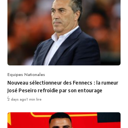
Equipes Nationales
Category
Nouveau sélectionneur des Fennecs : la rumeur
José Peseiro refroidie par son entourage
Publié
2 days ago
1 min lire