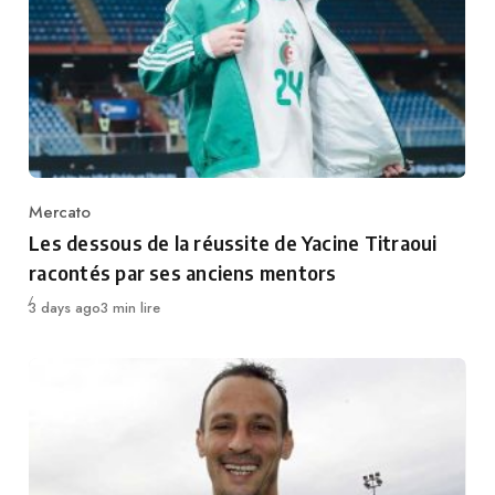
Mercato
Category
Les dessous de la réussite de Yacine Titraoui
racontés par ses anciens mentors
Publié
3 days ago
3 min lire