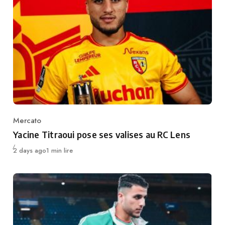
Mercato
Category
Yacine Titraoui pose ses valises au RC Lens
Publié
2 days ago
1 min lire