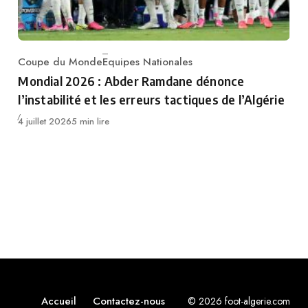
Coupe du Monde
Equipes Nationales
Category
Mondial 2026 : Abder Ramdane dénonce
l’instabilité et les erreurs tactiques de l’Algérie
Publié
4 juillet 2026
5 min lire
Accueil
Contactez-nous
© 2026 foot-algerie.com