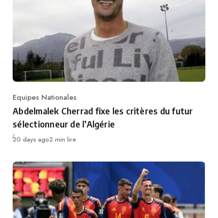
Equipes Nationales
Category
Abdelmalek Cherrad fixe les critères du futur
sélectionneur de l’Algérie
Publié
20 days ago
2 min lire