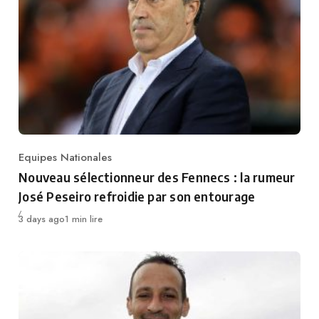
Equipes Nationales
Category
Nouveau sélectionneur des Fennecs : la rumeur
José Peseiro refroidie par son entourage
Publié
3 days ago
1 min lire