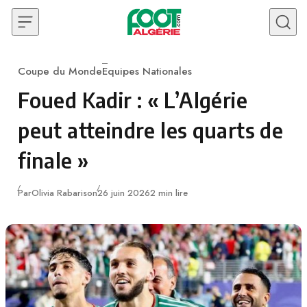
Skip to content
Coupe du Monde
Equipes Nationales
Category
Foued Kadir : « L’Algérie
peut atteindre les quarts de
finale »
Publié
Par
Olivia Rabarison
26 juin 2026
2 min lire