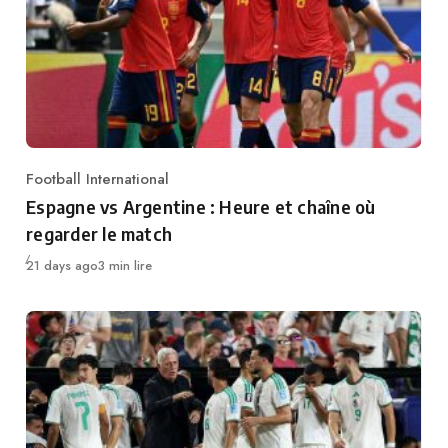
Football International
Category
Espagne vs Argentine : Heure et chaîne où
regarder le match
Publié
21 days ago
3 min lire