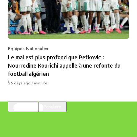
Equipes Nationales
Category
Le mal est plus profond que Petkovic :
Nourredine Kourichi appelle à une refonte du
football algérien
Publié
26 days ago
3 min lire
En vedette
Populaire