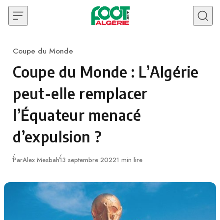
Skip to content
Coupe du Monde
Category
Coupe du Monde : L’Algérie
peut-elle remplacer
l’Équateur menacé
d’expulsion ?
Publié
Par
Alex Mesbah
13 septembre 2022
1 min lire