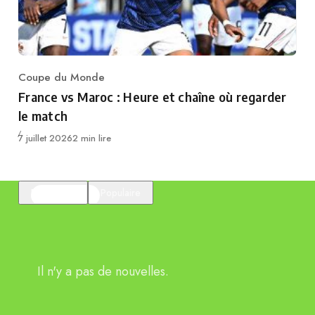
Coupe du Monde
Category
France vs Maroc : Heure et chaîne où regarder
le match
Publié
7 juillet 2026
2 min lire
En vedette
Populaire
Il n'y a pas de nouvelles.