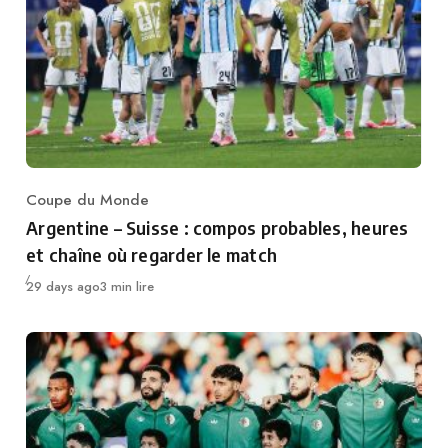
Coupe du Monde
Category
Argentine – Suisse : compos probables, heures
et chaîne où regarder le match
Publié
29 days ago
3 min lire