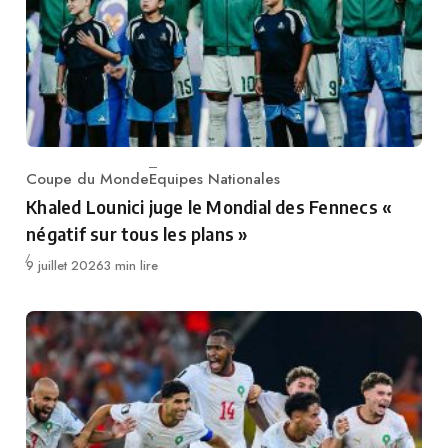
Coupe du Monde
Equipes Nationales
Category
Khaled Lounici juge le Mondial des Fennecs «
négatif sur tous les plans »
Publié
9 juillet 2026
3 min lire