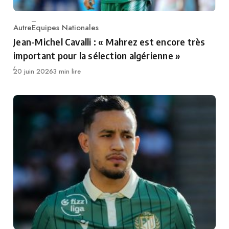
Autre
Equipes Nationales
Category
Jean-Michel Cavalli : « Mahrez est encore très
important pour la sélection algérienne »
Publié
20 juin 2026
3 min lire