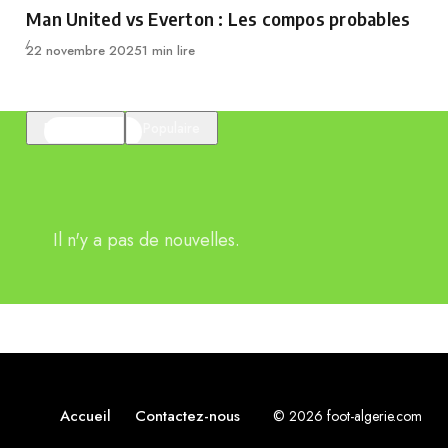
Category
Man United vs Everton : Les compos probables
Publié
22 novembre 2025
1 min lire
En vedette
Populaire
Il n'y a pas de nouvelles.
Accueil
Contactez-nous
© 2026 foot-algerie.com