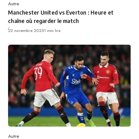
Autre
Category
Manchester United vs Everton : Heure et
chaîne où regarder le match
Publié
22 novembre 2025
1 min lire
Autre