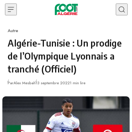
Skip to content
Autre
Category
Algérie-Tunisie : Un prodige
de l’Olympique Lyonnais a
tranché (Officiel)
Publié
Par
Alex Mesbah
13 septembre 2022
1 min lire