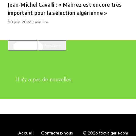
Jean-Michel Cavalli : « Mahrez est encore très
important pour la sélection algérienne »
Publié
20 juin 2026
3 min lire
En vedette
Populaire
Il n'y a pas de nouvelles.
Accueil
Contactez-nous
© 2026 foot-algerie.com