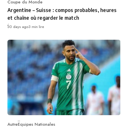
Coupe du Monde
Category
Argentine – Suisse : compos probables, heures
et chaîne où regarder le match
Publié
30 days ago
3 min lire
Autre
Equipes Nationales
Category