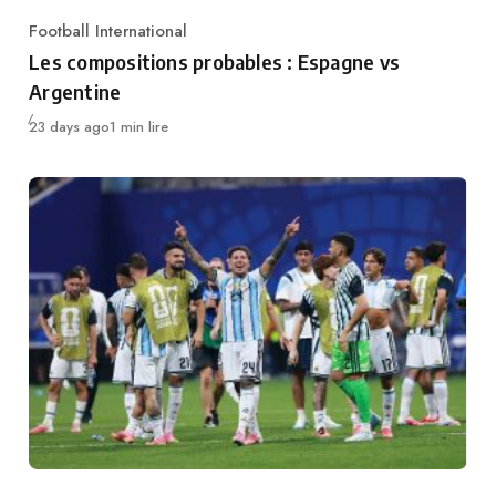
Football International
Category
Les compositions probables : Espagne vs
Argentine
Publié
23 days ago
1 min lire