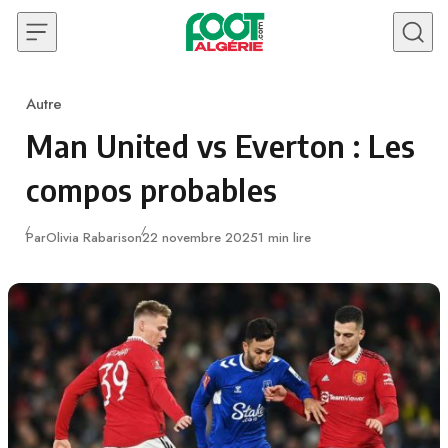
Skip to content
Autre
Category
Man United vs Everton : Les
compos probables
Publié
Par
Olivia Rabarison
22 novembre 2025
1 min lire