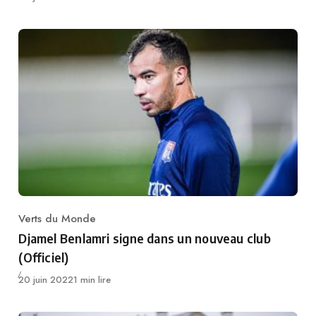
Verts du Monde
Category
Djamel Benlamri signe dans un nouveau club
(Officiel)
Publié
20 juin 2022
1 min lire