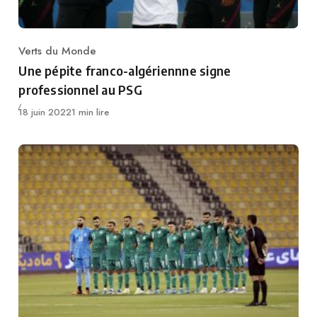
Verts du Monde
Category
Une pépite franco-algériennne signe
professionnel au PSG
Publié
18 juin 2022
1 min lire