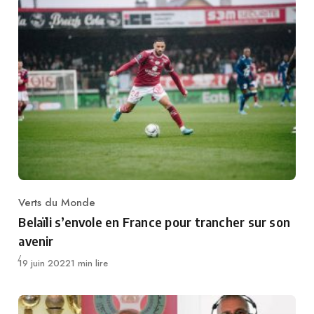
Verts du Monde
Category
Belaïli s’envole en France pour trancher sur son
avenir
Publié
19 juin 2022
1 min lire