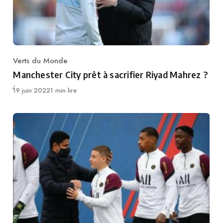
Verts du Monde
Category
Manchester City prêt à sacrifier Riyad Mahrez ?
Publié
19 juin 2022
1 min lire