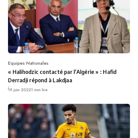
Equipes Nationales
Category
« Halihodzic contacté par l’Algérie » : Hafid
Derradji répond à Lakdjaa
Publié
19 juin 2022
1 min lire