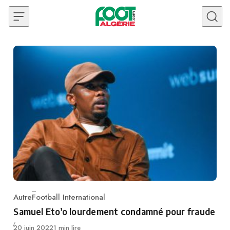
Skip to content
Autre
Football International
Category
Samuel Eto’o lourdement condamné pour fraude
Publié
20 juin 2022
1 min lire