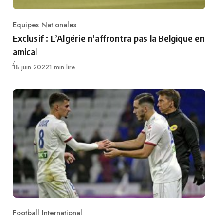
Equipes Nationales
Category
Exclusif : L’Algérie n’affrontra pas la Belgique en
amical
Publié
18 juin 2022
1 min lire
Football International
Category