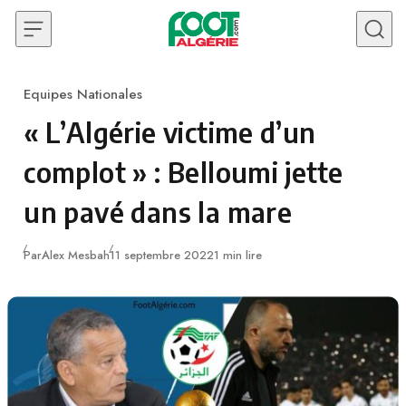
Skip to content
Equipes Nationales
Category
« L’Algérie victime d’un
complot » : Belloumi jette
un pavé dans la mare
Publié
Par
Alex Mesbah
11 septembre 2022
1 min lire