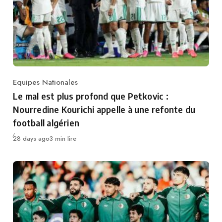
Equipes Nationales
Category
Le mal est plus profond que Petkovic :
Nourredine Kourichi appelle à une refonte du
football algérien
Publié
28 days ago
3 min lire