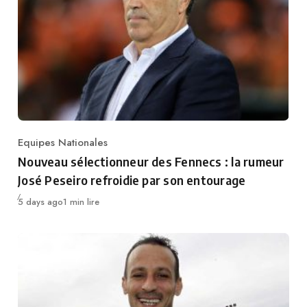
Equipes Nationales
Category
Nouveau sélectionneur des Fennecs : la rumeur
José Peseiro refroidie par son entourage
Publié
5 days ago
1 min lire