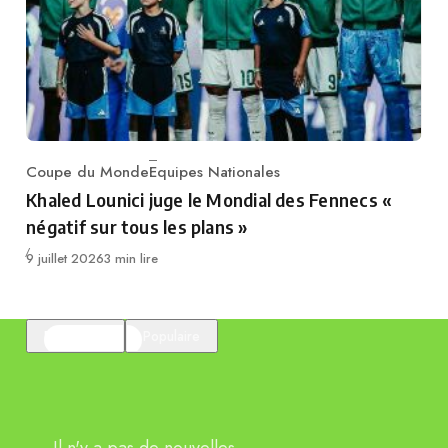
Coupe du Monde
Equipes Nationales
Category
Khaled Lounici juge le Mondial des Fennecs «
négatif sur tous les plans »
Publié
9 juillet 2026
3 min lire
En vedette
Populaire