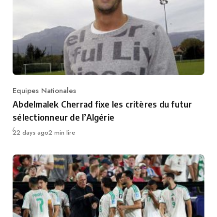
Equipes Nationales
Category
Abdelmalek Cherrad fixe les critères du futur
sélectionneur de l’Algérie
Publié
22 days ago
2 min lire