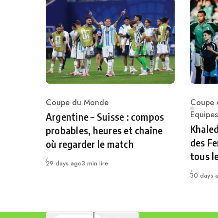
Coupe du Monde
Coupe 
Category
Catego
Equipes
Argentine – Suisse : compos
Khaled
probables, heures et chaîne
des Fe
où regarder le match
tous l
Publié
29 days ago
3 min lire
Publié
30 days 