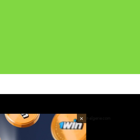
© 2026 foot-algerie.com
×