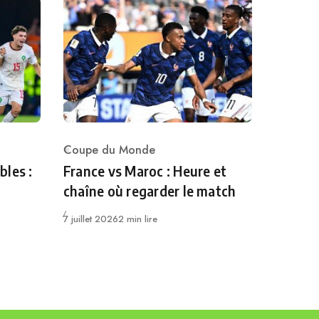
Coupe du Monde
Category
bles :
France vs Maroc : Heure et
chaîne où regarder le match
Publié
7 juillet 2026
2 min lire