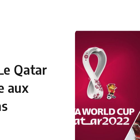
 en Algérie
Equipes Nationales
Verts du Monde
Chaînes-
Le Qatar
e aux
ns