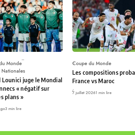
du Monde
Coupe du Monde
Category
ry
 Nationales
Les compositions proba
 Lounici juge le Mondial
France vs Maroc
nnecs « négatif sur
Publié
7 juillet 2026
1 min lire
es plans »
ago
3 min lire