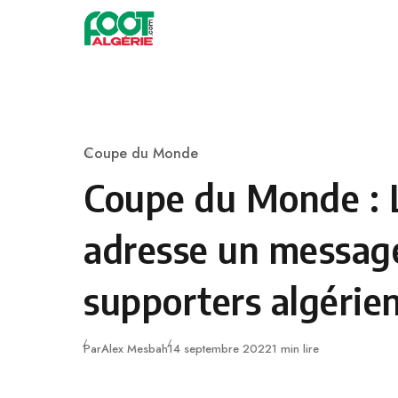
Skip to content
Football
Coupe du Monde
Category
Coupe du Monde : 
adresse un messag
supporters algérie
Publié
Par
Alex Mesbah
14 septembre 2022
1 min lire