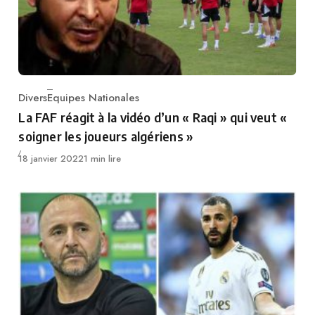
Divers
Equipes Nationales
Category
La FAF réagit à la vidéo d’un « Raqi » qui veut «
soigner les joueurs algériens »
Publié
18 janvier 2022
1 min lire