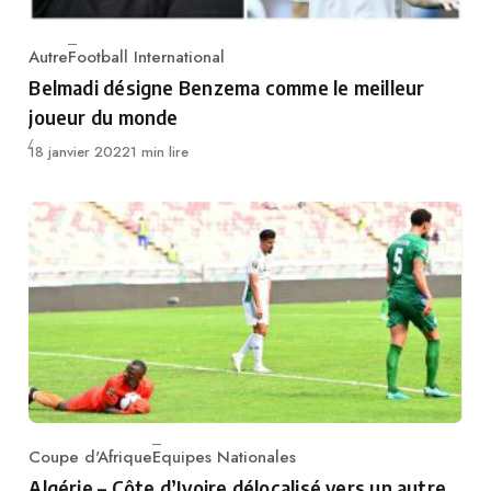
Autre
Football International
Category
Belmadi désigne Benzema comme le meilleur
joueur du monde
Publié
18 janvier 2022
1 min lire
Coupe d'Afrique
Equipes Nationales
Category
Algérie – Côte d’Ivoire délocalisé vers un autre