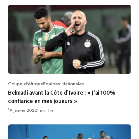
Coupe d'Afrique
Equipes Nationales
Category
Belmadi avant la Côte d’Ivoire : « J’ai 100%
confiance en mes joueurs »
Publié
19 janvier 2022
1 min lire