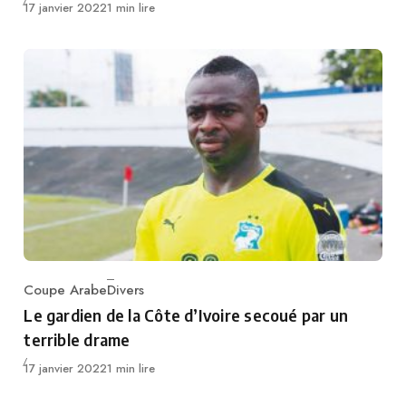
Publié
17 janvier 2022
1 min lire
Coupe Arabe
Divers
Category
Le gardien de la Côte d’Ivoire secoué par un
terrible drame
Publié
17 janvier 2022
1 min lire