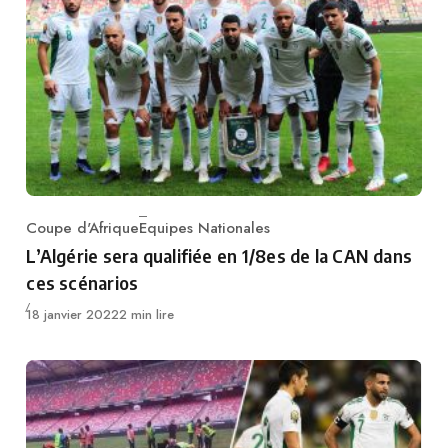
Coupe d'Afrique
Equipes Nationales
Category
L’Algérie sera qualifiée en 1/8es de la CAN dans
ces scénarios
Publié
18 janvier 2022
2 min lire