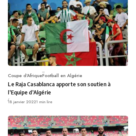
Coupe d'Afrique
Football en Algérie
Category
Le Raja Casablanca apporte son soutien à
l’Equipe d’Algérie
Publié
18 janvier 2022
1 min lire