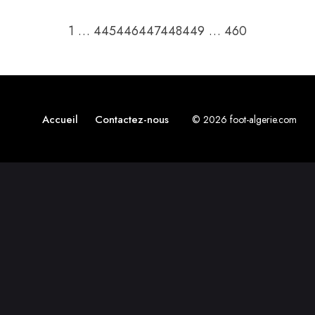
Retour à la page précédente
Passer à la 
1
…
445
446
447
448
449
…
460
Accueil
Contactez-nous
© 2026 foot-algerie.com