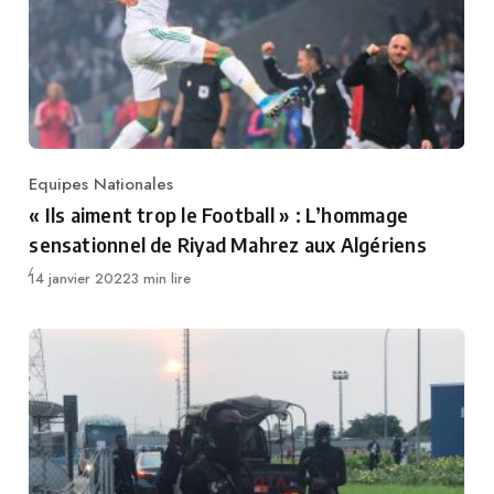
Equipes Nationales
Category
« Ils aiment trop le Football » : L’hommage
sensationnel de Riyad Mahrez aux Algériens
Publié
14 janvier 2022
3 min lire