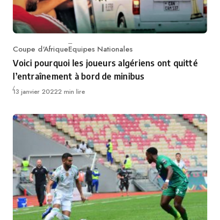
Coupe d'Afrique
Equipes Nationales
Category
Voici pourquoi les joueurs algériens ont quitté
l’entraînement à bord de minibus
Publié
13 janvier 2022
2 min lire