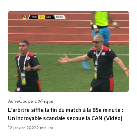
Autre
Coupe d'Afrique
Category
L’arbitre siffle la fin du match à la 85e minute :
Un incroyable scandale secoue la CAN (Vidéo)
Publié
12 janvier 2022
2 min lire