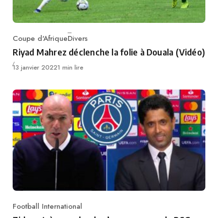
Coupe d'Afrique
Divers
Category
Riyad Mahrez déclenche la folie à Douala (Vidéo)
Publié
13 janvier 2022
1 min lire
Football International
Category