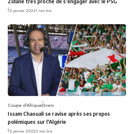
Zidane très proche de s’engager avec le PSG
Publié
12 janvier 2022
1 min lire
Coupe d'Afrique
Divers
Category
Issam Chaouali se ravise après ses propos
polémiques sur l’Algérie
Publié
12 janvier 2022
2 min lire