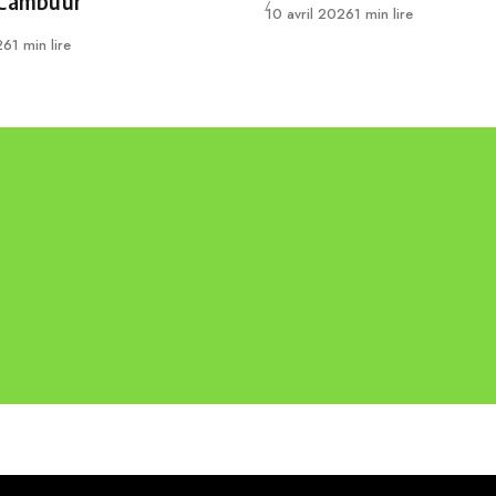
 Cambuur
Publié
10 avril 2026
1 min lire
26
1 min lire