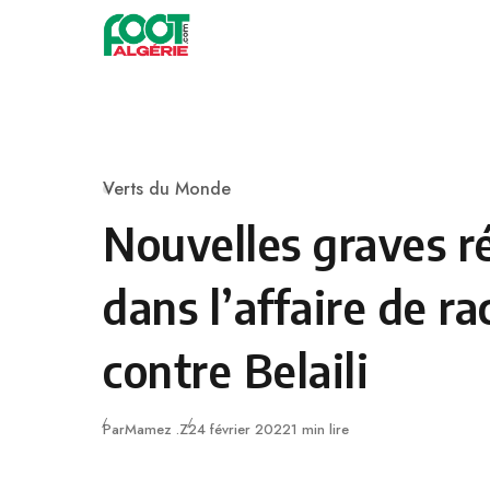
Skip to content
Football
Verts du Monde
Category
Nouvelles graves r
dans l’affaire de r
contre Belaili
Publié
Par
Mamez .Z
24 février 2022
1 min lire