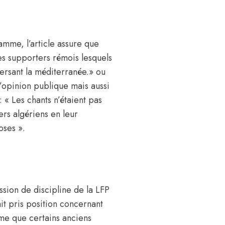
ramme, l’article assure que
es supporters rémois lesquels
ersant la méditerranée.» ou
l’opinion publique mais aussi
 « Les chants n’étaient pas
ers algériens en leur
oses ».
sion de discipline de la
LFP
ait pris position concernant
me que certains anciens