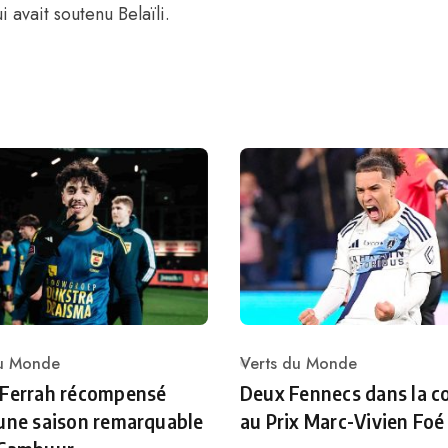
vait soutenu Belaïli.
du Monde
Verts du Monde
ry
Category
 Ferrah récompensé
Deux Fennecs dans la c
une saison remarquable
au Prix Marc-Vivien Foé