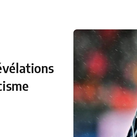
 en Algérie
Equipes Nationales
Verts du Monde
Chaînes-
évélations
acisme