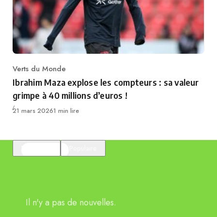
Verts du Monde
Category
Ibrahim Maza explose les compteurs : sa valeur
grimpe à 40 millions d’euros !
Publié
21 mars 2026
1 min lire
En vedette
Populaire
Il n'y a pas de nouvelles.