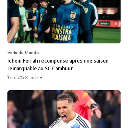
Verts du Monde
Category
Ichem Ferrah récompensé après une saison
remarquable au SC Cambuur
Publié
1 mai 2026
1 min lire