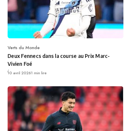
Verts du Monde
Category
Deux Fennecs dans la course au Prix Marc-
Vivien Foé
Publié
10 avril 2026
1 min lire