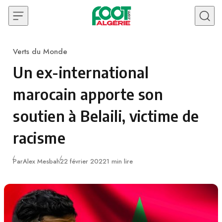
Skip to content
Verts du Monde
Category
Un ex-international
marocain apporte son
soutien à Belaili, victime de
racisme
Publié
Par
Alex Mesbah
22 février 2022
1 min lire