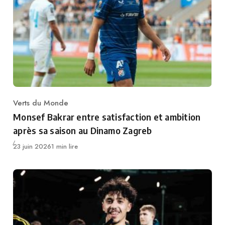
Verts du Monde
Category
Monsef Bakrar entre satisfaction et ambition
après sa saison au Dinamo Zagreb
Publié
23 juin 2026
1 min lire