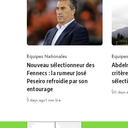
Equipes Nationales
Equipes
Category
Catego
Nouveau sélectionneur des
Abdelm
Fennecs : la rumeur José
critèr
Peseiro refroidie par son
sélect
entourage
Publié
20 days 
Publié
3 days ago
1 min lire
En vedette
Populaire