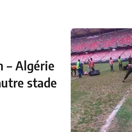
 en Algérie
Equipes Nationales
Verts du Monde
Chaînes-
 – Algérie
autre stade