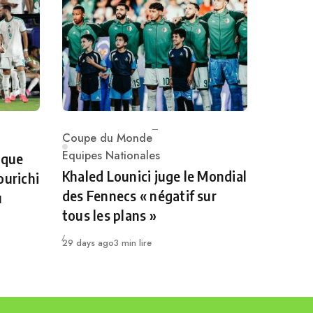
Coupe du Monde
Category
Equipes Nationales
 que
Khaled Lounici juge le Mondial
ourichi
des Fennecs « négatif sur
u
tous les plans »
Publié
29 days ago
3 min lire