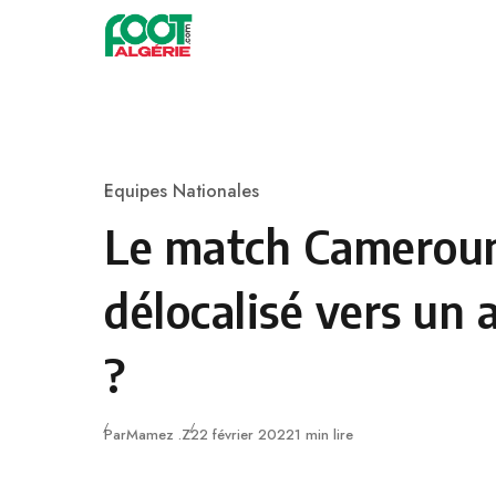
Skip to content
Football
Equipes Nationales
Category
Le match Cameroun
délocalisé vers un 
?
Publié
Par
Mamez .Z
22 février 2022
1 min lire