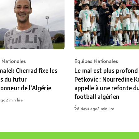
 Nationales
Equipes Nationales
ry
Category
alek Cherrad fixe les
Le mal est plus profond
es du futur
Petkovic : Nourredine K
ionneur de l’Algérie
appelle à une refonte d
football algérien
ago
2 min lire
Publié
26 days ago
3 min lire