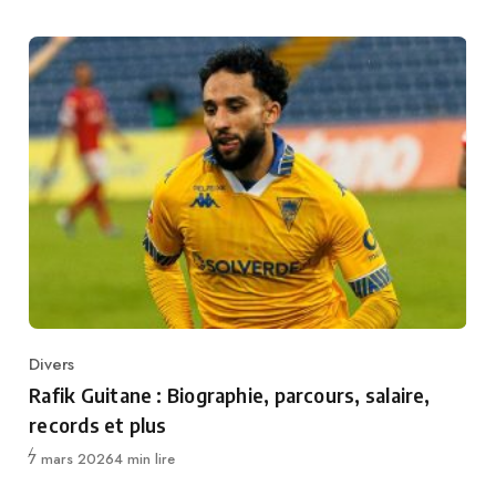
Divers
Category
Rafik Guitane : Biographie, parcours, salaire,
records et plus
Publié
7 mars 2026
4 min lire