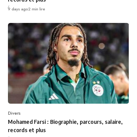
Publié
9 days ago
2 min lire
Divers
Category
Mohamed Farsi : Biographie, parcours, salaire,
records et plus