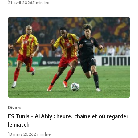
Publié
21 avril 2026
5 min lire
Divers
Category
ES Tunis – Al Ahly : heure, chaîne et où regarder
le match
Publié
13 mars 2026
2 min lire