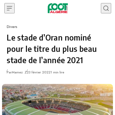
Skip to content
Divers
Category
Le stade d’Oran nominé
pour le titre du plus beau
stade de l’année 2021
Publié
Par
Mamez .Z
23 février 2022
1 min lire