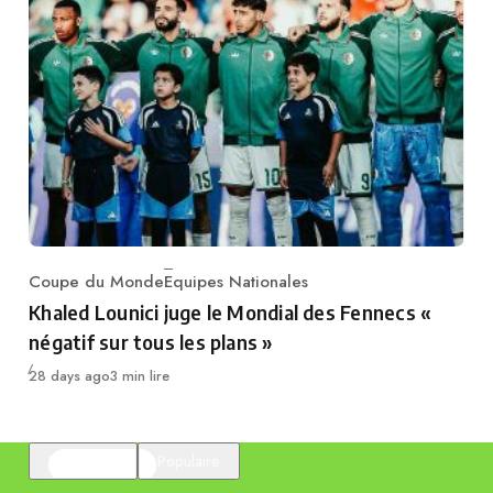
Coupe du Monde
Equipes Nationales
Category
Khaled Lounici juge le Mondial des Fennecs «
négatif sur tous les plans »
Publié
28 days ago
3 min lire
En vedette
Populaire