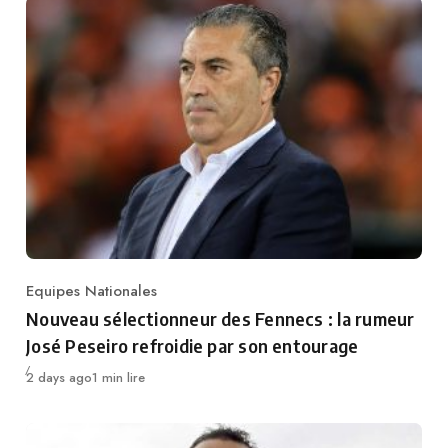
Equipes Nationales
Category
Nouveau sélectionneur des Fennecs : la rumeur
José Peseiro refroidie par son entourage
Publié
2 days ago
1 min lire