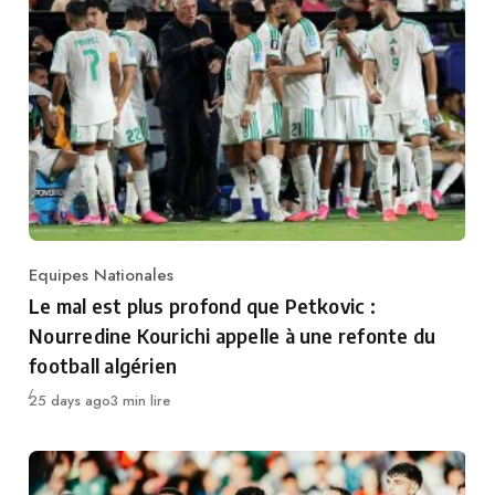
Equipes Nationales
Category
Le mal est plus profond que Petkovic :
Nourredine Kourichi appelle à une refonte du
football algérien
Publié
25 days ago
3 min lire