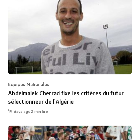
Equipes Nationales
Category
Abdelmalek Cherrad fixe les critères du futur
sélectionneur de l’Algérie
Publié
19 days ago
2 min lire