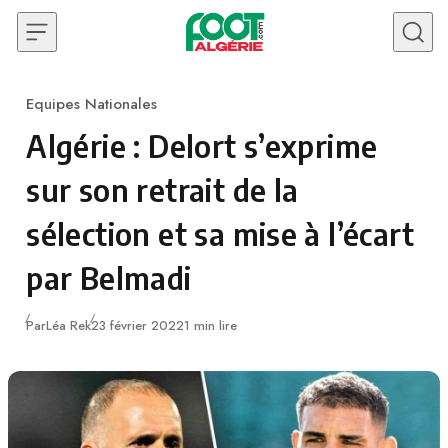
Skip to content
Equipes Nationales
Category
Algérie : Delort s’exprime
sur son retrait de la
sélection et sa mise à l’écart
par Belmadi
Publié
Par
Léa Rek
23 février 2022
1 min lire