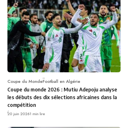
Coupe du Monde
Football en Algérie
Category
Coupe du monde 2026 : Mutiu Adepoju analyse
les débuts des dix sélections africaines dans la
compétition
Publié
20 juin 2026
1 min lire