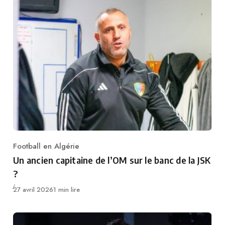
Football en Algérie
Category
Un ancien capitaine de l’OM sur le banc de la JSK
?
Publié
27 avril 2026
1 min lire