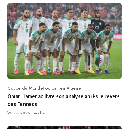
Coupe du Monde
Football en Algérie
Category
Omar Hamenad livre son analyse après le revers
des Fennecs
Publié
20 juin 2026
1 min lire