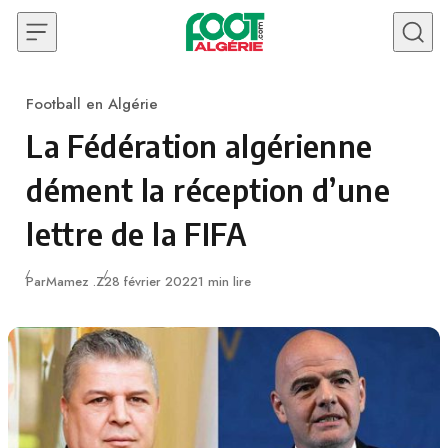
Skip to content
Football en Algérie
Category
La Fédération algérienne
dément la réception d’une
lettre de la FIFA
Publié
Par
Mamez .Z
28 février 2022
1 min lire