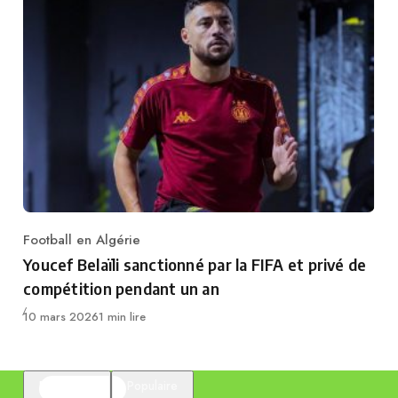
Football en Algérie
Category
Youcef Belaïli sanctionné par la FIFA et privé de
compétition pendant un an
Publié
10 mars 2026
1 min lire
En vedette
Populaire