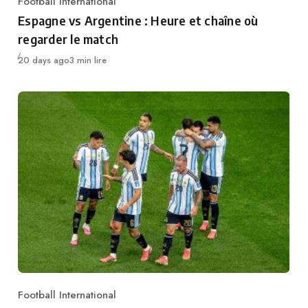
Football International
Category
Espagne vs Argentine : Heure et chaîne où
regarder le match
Publié
20 days ago
3 min lire
Football International
Category