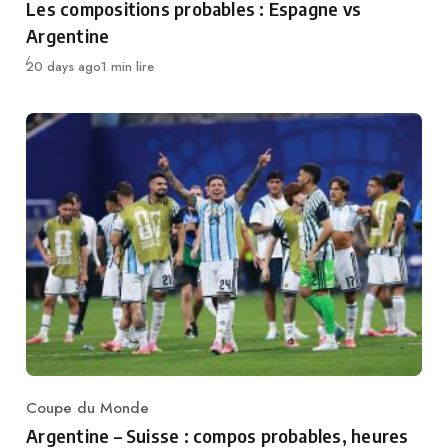
Les compositions probables : Espagne vs
Argentine
Publié
20 days ago
1 min lire
Coupe du Monde
Category
Argentine – Suisse : compos probables, heures