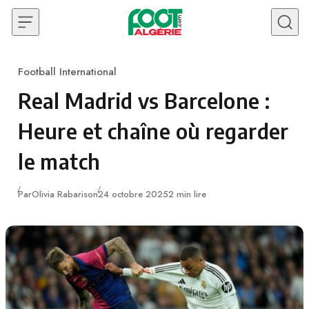
Skip to content
Football International
Category
Real Madrid vs Barcelone :
Heure et chaîne où regarder
le match
Publié
Par
Olivia Rabarison
24 octobre 2025
2 min lire