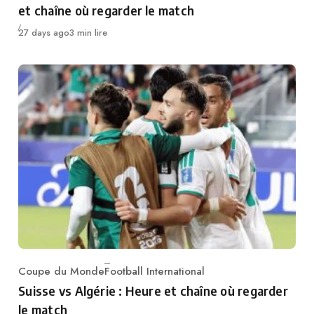
et chaîne où regarder le match
Publié
27 days ago
3 min lire
Coupe du Monde
Football International
Category
Suisse vs Algérie : Heure et chaîne où regarder
le match