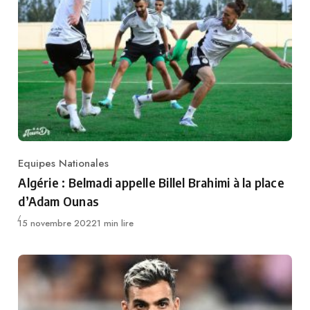
Equipes Nationales
Category
Algérie : Belmadi appelle Billel Brahimi à la place
d’Adam Ounas
Publié
15 novembre 2022
1 min lire