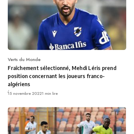
Verts du Monde
Category
Fraîchement sélectionné, Mehdi Léris prend
position concernant les joueurs franco-
algériens
Publié
15 novembre 2022
1 min lire