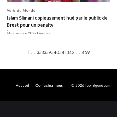
Verts du Monde
Category
Islam Slimani copieusement hué par le public de
Brest pour un penalty
Publié
14 novembre 2022
1 min lire
Retour à la page précédente
Passer à la p
1
…
338
339
340
341
342
…
459
Accueil
Contactez-nous
© 2026 foot-algerie.com