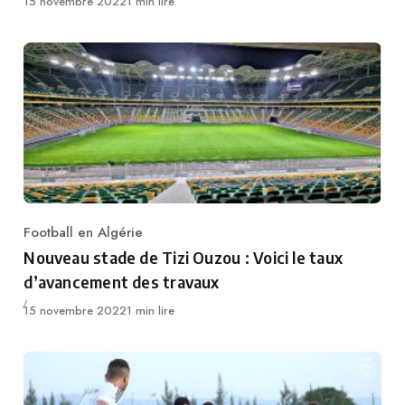
Publié
15 novembre 2022
1 min lire
Football en Algérie
Category
Nouveau stade de Tizi Ouzou : Voici le taux
d’avancement des travaux
Publié
15 novembre 2022
1 min lire