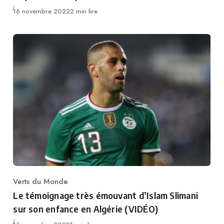
Publié
16 novembre 2022
2 min lire
Verts du Monde
Category
Le témoignage très émouvant d’Islam Slimani
sur son enfance en Algérie (VIDÉO)