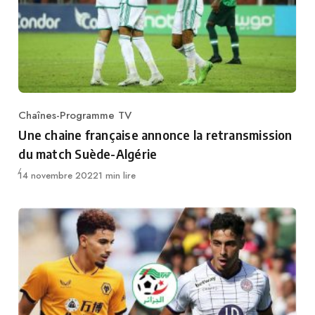
Chaînes-Programme TV
Category
Une chaine française annonce la retransmission
du match Suède-Algérie
Publié
14 novembre 2022
1 min lire