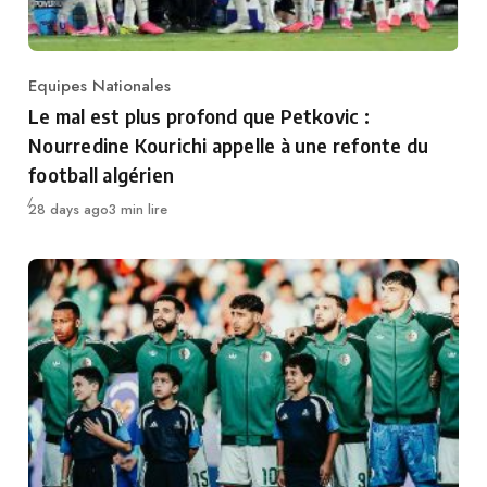
Equipes Nationales
Category
Le mal est plus profond que Petkovic :
Nourredine Kourichi appelle à une refonte du
football algérien
Publié
28 days ago
3 min lire