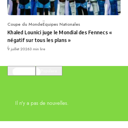
Coupe du Monde
Equipes Nationales
Category
Khaled Lounici juge le Mondial des Fennecs «
négatif sur tous les plans »
Publié
9 juillet 2026
3 min lire
En vedette
Populaire
Il n'y a pas de nouvelles.