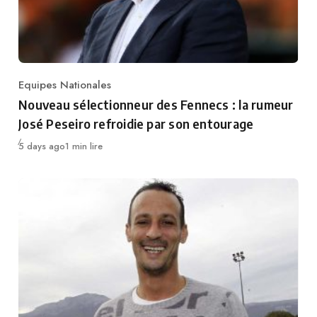
Equipes Nationales
Category
Nouveau sélectionneur des Fennecs : la rumeur
José Peseiro refroidie par son entourage
Publié
5 days ago
1 min lire