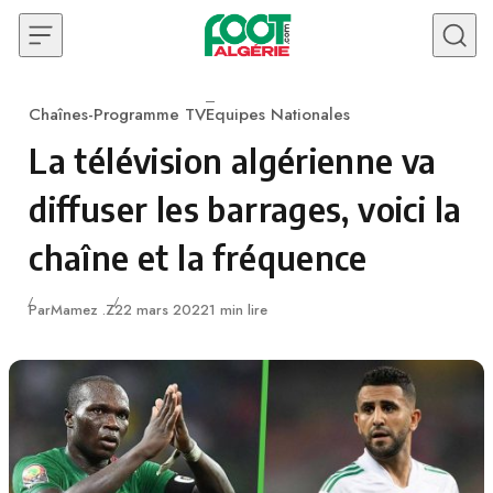
Skip to content
Chaînes-Programme TV
Equipes Nationales
Category
La télévision algérienne va
diffuser les barrages, voici la
chaîne et la fréquence
Publié
Par
Mamez .Z
22 mars 2022
1 min lire