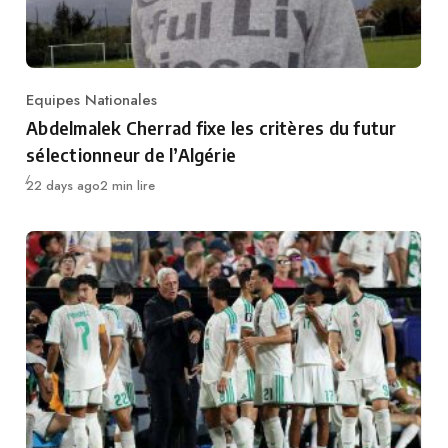
Equipes Nationales
Category
Abdelmalek Cherrad fixe les critères du futur
sélectionneur de l’Algérie
Publié
22 days ago
2 min lire