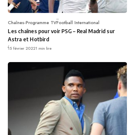
Chaînes-Programme TV
Football International
Category
Les chaînes pour voir PSG – Real Madrid sur
Astra et Hotbird
Publié
15 février 2022
1 min lire