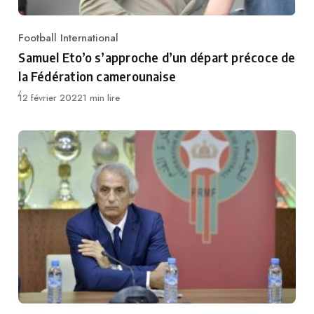
Football International
Category
Samuel Eto’o s’approche d’un départ précoce de
la Fédération camerounaise
Publié
12 février 2022
1 min lire