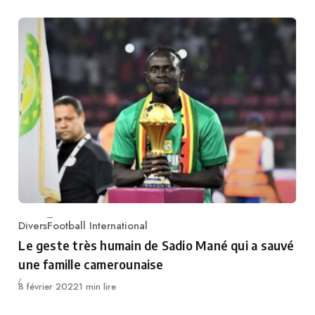
Divers
Football International
Category
Le geste très humain de Sadio Mané qui a sauvé
une famille camerounaise
Publié
8 février 2022
1 min lire