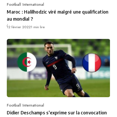
Football International
Category
Maroc : Halilhodzic viré malgré une qualification
au mondial ?
Publié
12 février 2022
1 min lire
Football International
Category
Didier Deschamps s’exprime sur la convocation