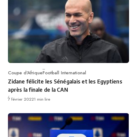
Coupe d'Afrique
Football International
Category
Zidane félicite les Sénégalais et les Egyptiens
après la finale de la CAN
Publié
7 février 2022
1 min lire