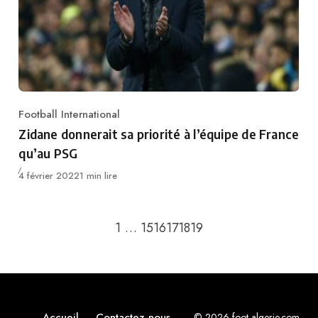
Football International
Category
Zidane donnerait sa priorité à l’équipe de France
qu’au PSG
Publié
4 février 2022
1 min lire
Retour à la page précédente
Passer à la page suiv
1
…
15
16
17
18
19
Accueil
Contactez-nous
© 2026 foot-algerie.com