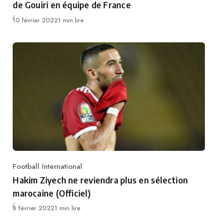
de Gouiri en équipe de France
Publié
10 février 2022
1 min lire
Football International
Category
Hakim Ziyech ne reviendra plus en sélection
marocaine (Officiel)
Publié
8 février 2022
1 min lire