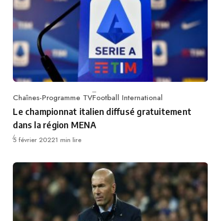
Chaînes-Programme TV
Football International
Category
Le championnat italien diffusé gratuitement
dans la région MENA
Publié
5 février 2022
1 min lire