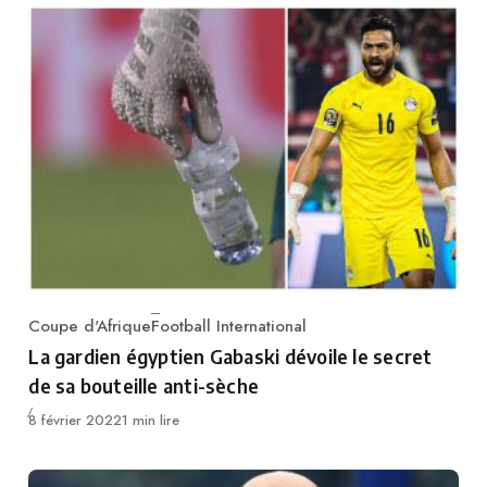
Coupe d'Afrique
Football International
Category
La gardien égyptien Gabaski dévoile le secret
de sa bouteille anti-sèche
Publié
8 février 2022
1 min lire