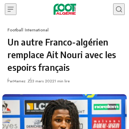
Skip to content
Football International
Category
Un autre Franco-algérien
remplace Ait Nouri avec les
espoirs français
Publié
Par
Mamez .Z
23 mars 2022
1 min lire