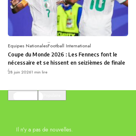
Equipes Nationales
Football International
Category
Coupe du Monde 2026 : Les Fennecs font le
nécessaire et se hissent en seizièmes de finale
Publié
28 juin 2026
1 min lire
En vedette
Populaire
Il n'y a pas de nouvelles.