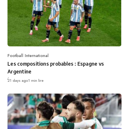
Football International
Category
Les compositions probables : Espagne vs
Argentine
Publié
21 days ago
1 min lire