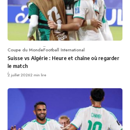
Coupe du Monde
Football International
Category
Suisse vs Algérie : Heure et chaîne où regarder
le match
Publié
2 juillet 2026
2 min lire