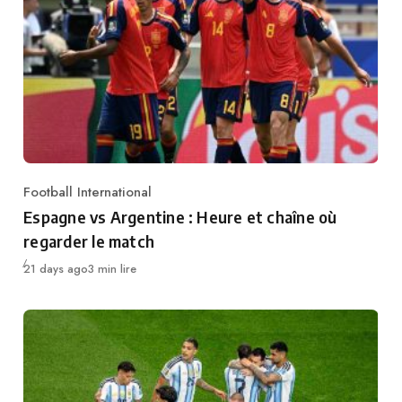
Football International
Category
Espagne vs Argentine : Heure et chaîne où
regarder le match
Publié
21 days ago
3 min lire