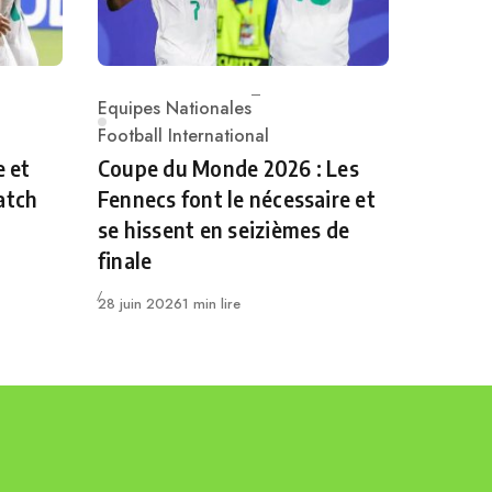
Equipes Nationales
Category
Football International
e et
Coupe du Monde 2026 : Les
atch
Fennecs font le nécessaire et
se hissent en seizièmes de
finale
Publié
28 juin 2026
1 min lire