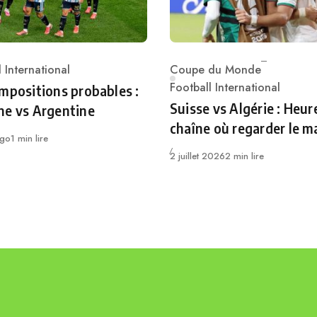
 International
Coupe du Monde
ry
Category
Football International
mpositions probables :
Suisse vs Algérie : Heur
ne vs Argentine
chaîne où regarder le m
ago
1 min lire
Publié
2 juillet 2026
2 min lire