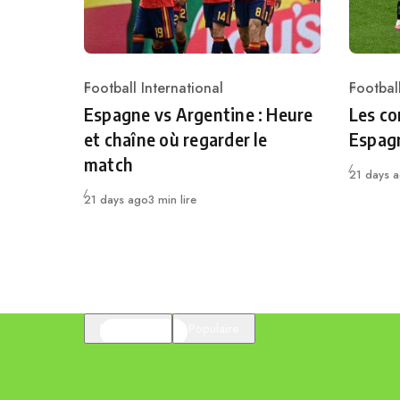
Football International
Football
Category
Catego
Espagne vs Argentine : Heure
Les co
et chaîne où regarder le
Espag
match
Publié
21 days 
Publié
21 days ago
3 min lire
En vedette
Populaire