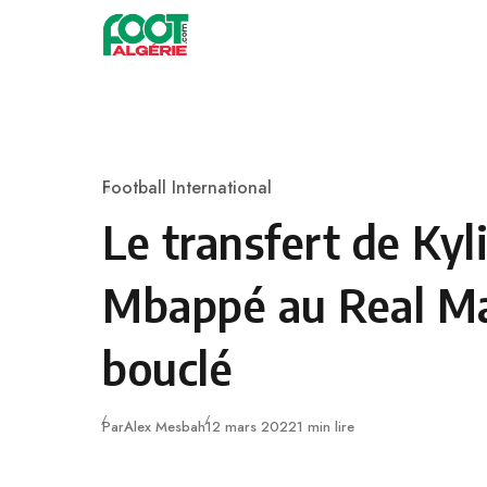
Skip to content
Football
Football International
Category
Le transfert de Kyl
Mbappé au Real M
bouclé
Publié
Par
Alex Mesbah
12 mars 2022
1 min lire