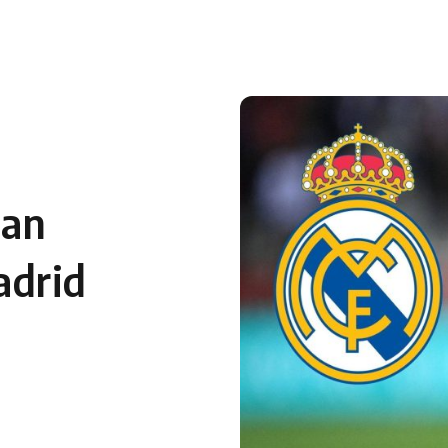
 en Algérie
Equipes Nationales
Verts du Monde
Chaînes-
ian
adrid