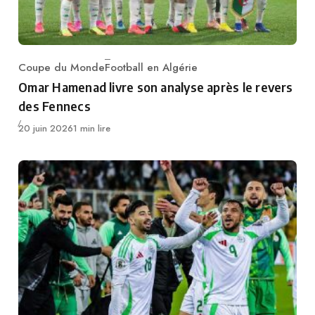
Coupe du Monde
Football en Algérie
Category
Omar Hamenad livre son analyse après le revers
des Fennecs
Publié
20 juin 2026
1 min lire