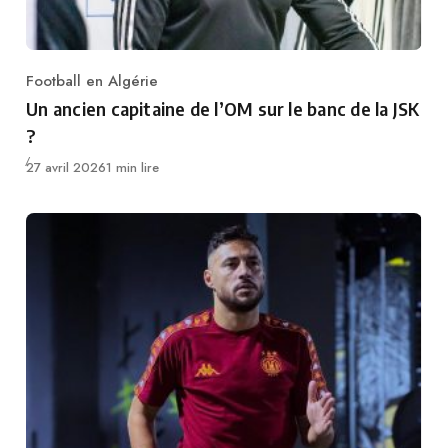
Football en Algérie
Category
Un ancien capitaine de l’OM sur le banc de la JSK
?
Publié
27 avril 2026
1 min lire