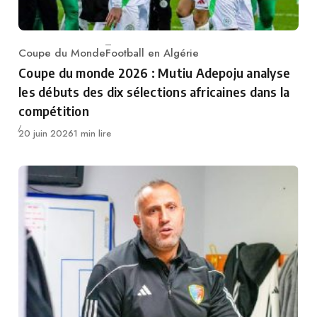
Coupe du Monde
Football en Algérie
Category
Coupe du monde 2026 : Mutiu Adepoju analyse
les débuts des dix sélections africaines dans la
compétition
Publié
20 juin 2026
1 min lire