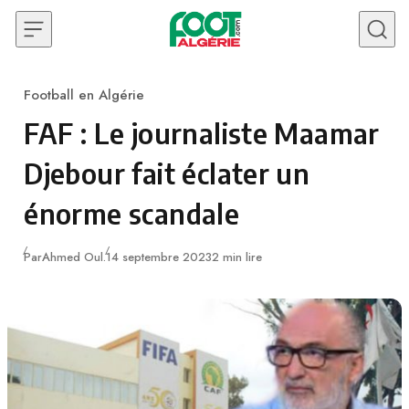
Skip to content
Football en Algérie
Category
FAF : Le journaliste Maamar
Djebour fait éclater un
énorme scandale
Publié
Par
Ahmed Oul.
14 septembre 2023
2 min lire