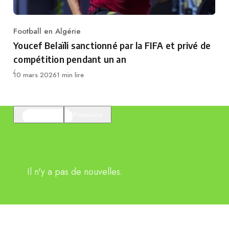
Football en Algérie
Category
Youcef Belaïli sanctionné par la FIFA et privé de
compétition pendant un an
Publié
10 mars 2026
1 min lire
En vedette
Populaire
Il n'y a pas de nouvelles.