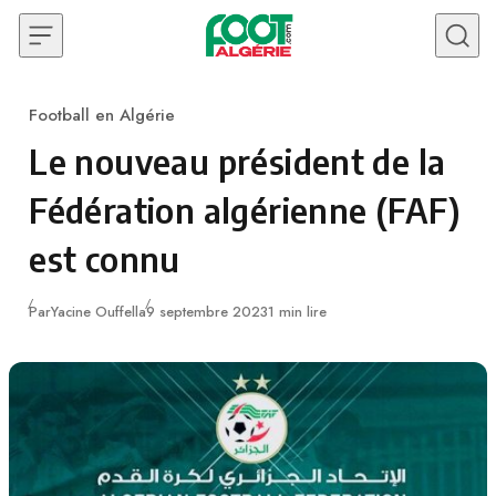
Skip to content
Football en Algérie
Category
Le nouveau président de la
Fédération algérienne (FAF)
est connu
Publié
Par
Yacine Ouffella
9 septembre 2023
1 min lire