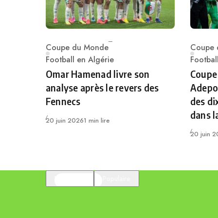
Coupe du Monde
Coupe 
Category
Catego
Football en Algérie
Footbal
Omar Hamenad livre son
Coupe
analyse après le revers des
Adepoj
Fennecs
des di
dans l
Publié
20 juin 2026
1 min lire
Publié
20 juin 
En vedette
Populaire