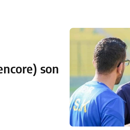
 en Algérie
Equipes Nationales
Verts du Monde
Chaînes-
(encore) son