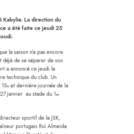
S Kabylie. La direction du
ce a été faite ce jeudi 25
Djoudi.
 que la saison n’a pas encore
t déjà de se séparer de son
ert a annoncé ce jeudi le
rre technique du club. Un
 15
et dernière journée de la
e
27 janvier au stade du 1
er
irecteur sportif de la JSK,
raîneur portugais Rui Almeida