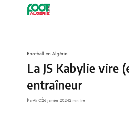
Skip to content
Football
Football en Algérie
Category
La JS Kabylie vire 
entraîneur
Publié
Par
Ali C.
26 janvier 2024
2 min lire