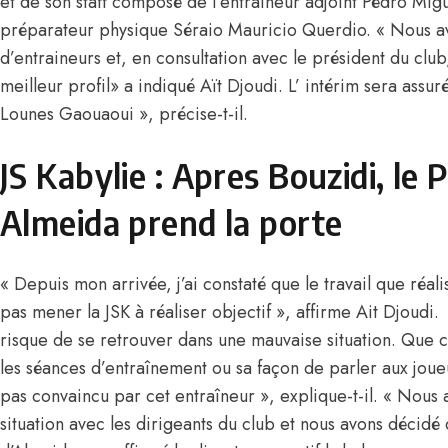
et de son staff composé de l’entraîneur adjoint Pédro Mi
préparateur physique Séraio Mauricio Querdio. « Nous 
d’entraineurs et, en consultation avec le président du club,
meilleur profil» a indiqué Aït Djoudi. L’ intérim sera ass
Lounes Gaouaoui », précise-t-il.
JS Kabylie : Apres Bouzidi, le 
Almeida prend la porte
« Depuis mon arrivée, j’ai constaté que le travail que réal
pas mener la JSK à réaliser objectif », affirme Ait Djoudi.
risque de se retrouver dans une mauvaise situation. Que c
les séances d’entraînement ou sa façon de parler aux joue
pas convaincu par cet entraîneur », explique-t-il. « Nous 
situation avec les dirigeants du club et nous avons décidé 