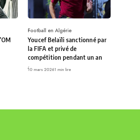
Football en Algérie
Category
l’OM
Youcef Belaïli sanctionné par
la FIFA et privé de
compétition pendant un an
Publié
10 mars 2026
1 min lire