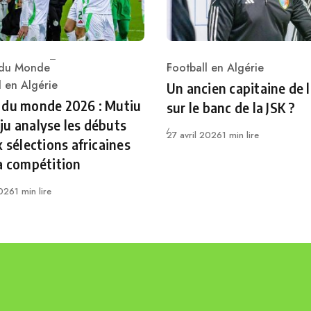
du Monde
Football en Algérie
Category
ry
l en Algérie
Un ancien capitaine de 
 du monde 2026 : Mutiu
sur le banc de la JSK ?
u analyse les débuts
Publié
27 avril 2026
1 min lire
x sélections africaines
a compétition
2026
1 min lire