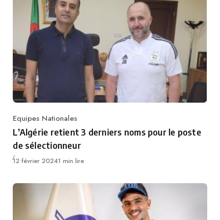
Equipes Nationales
Category
L’Algérie retient 3 derniers noms pour le poste
de sélectionneur
Publié
12 février 2024
1 min lire