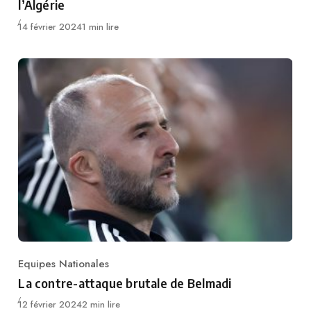
l’Algérie
Publié
14 février 2024
1 min lire
Equipes Nationales
Category
La contre-attaque brutale de Belmadi
Publié
12 février 2024
2 min lire