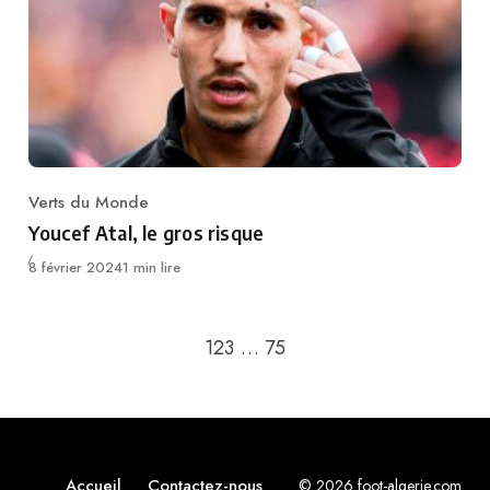
Verts du Monde
Category
Youcef Atal, le gros risque
Publié
8 février 2024
1 min lire
Passer à la page suivant
1
2
3
…
75
Accueil
Contactez-nous
© 2026 foot-algerie.com