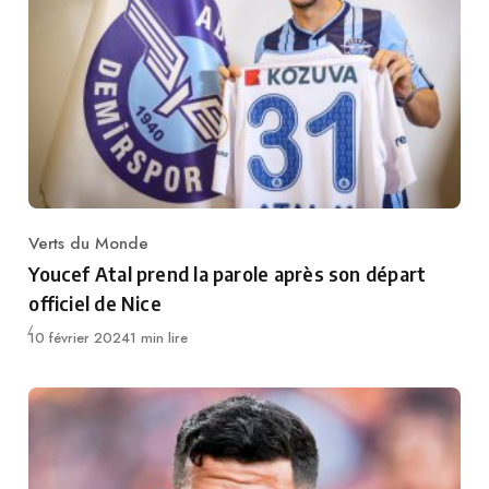
Verts du Monde
Category
Youcef Atal prend la parole après son départ
officiel de Nice
Publié
10 février 2024
1 min lire