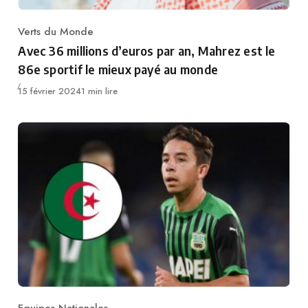
Verts du Monde
Category
Avec 36 millions d’euros par an, Mahrez est le
86e sportif le mieux payé au monde
Publié
15 février 2024
1 min lire