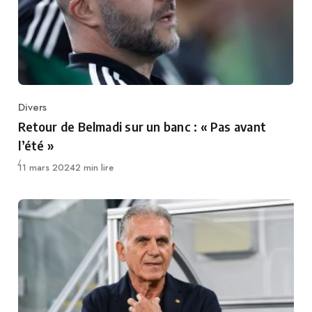
Divers
Category
Retour de Belmadi sur un banc : « Pas avant
l’été »
Publié
11 mars 2024
2 min lire