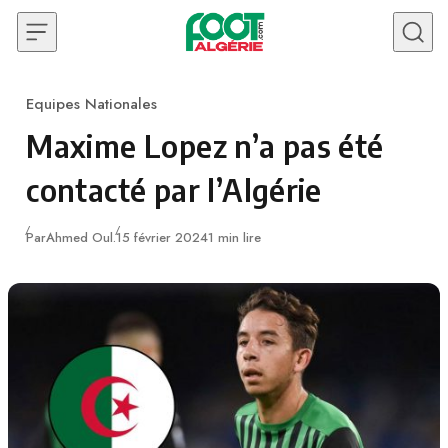
Skip to content
Equipes Nationales
Category
Maxime Lopez n’a pas été
contacté par l’Algérie
Publié
Par
Ahmed Oul.
15 février 2024
1 min lire