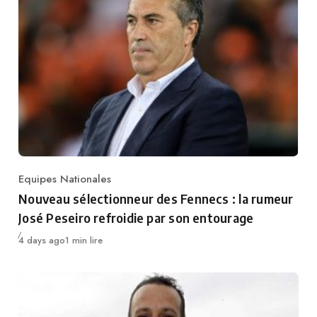
Equipes Nationales
Category
Nouveau sélectionneur des Fennecs : la rumeur
José Peseiro refroidie par son entourage
Publié
4 days ago
1 min lire