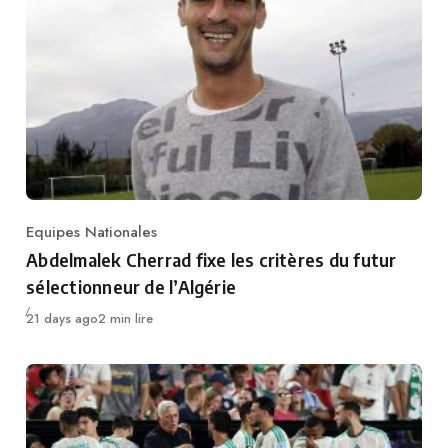
Equipes Nationales
Category
Abdelmalek Cherrad fixe les critères du futur
sélectionneur de l’Algérie
Publié
21 days ago
2 min lire