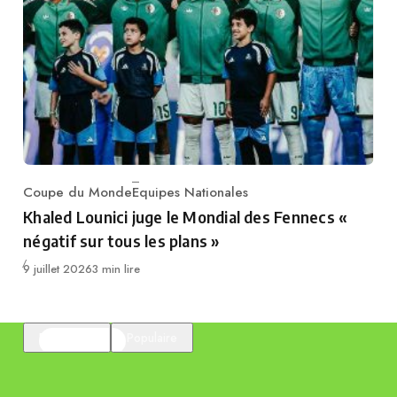
Coupe du Monde
Equipes Nationales
Category
Khaled Lounici juge le Mondial des Fennecs «
négatif sur tous les plans »
Publié
9 juillet 2026
3 min lire
En vedette
Populaire