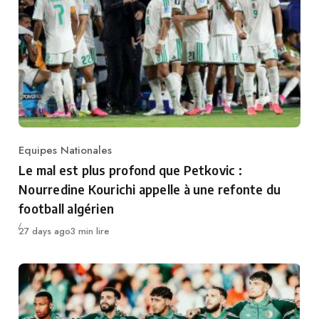
Equipes Nationales
Category
Le mal est plus profond que Petkovic :
Nourredine Kourichi appelle à une refonte du
football algérien
Publié
27 days ago
3 min lire