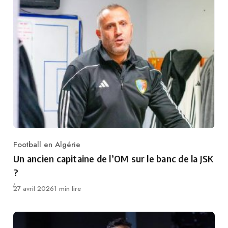
Football en Algérie
Category
Un ancien capitaine de l’OM sur le banc de la JSK
?
Publié
27 avril 2026
1 min lire