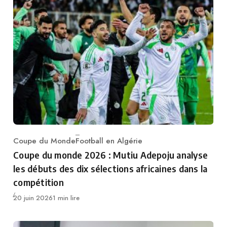
Coupe du Monde
Football en Algérie
Category
Coupe du monde 2026 : Mutiu Adepoju analyse
les débuts des dix sélections africaines dans la
compétition
Publié
20 juin 2026
1 min lire