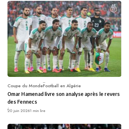
Coupe du Monde
Football en Algérie
Category
Omar Hamenad livre son analyse après le revers
des Fennecs
Publié
20 juin 2026
1 min lire