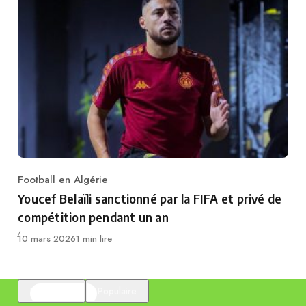
Football en Algérie
Category
Youcef Belaïli sanctionné par la FIFA et privé de
compétition pendant un an
Publié
10 mars 2026
1 min lire
En vedette
Populaire