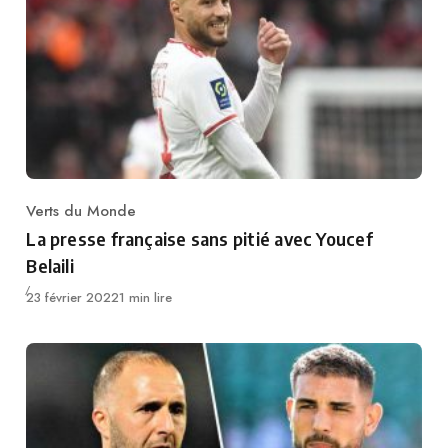
Verts du Monde
Category
La presse française sans pitié avec Youcef
Belaili
Publié
23 février 2022
1 min lire