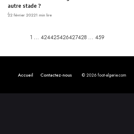
autre stade ?
Publié
22 février 2022
1 min lire
Retour à la page précédente
Passer à la p
1
…
424
425
426
427
428
…
459
Accueil
Contactez-nous
© 2026 foot-algerie.com