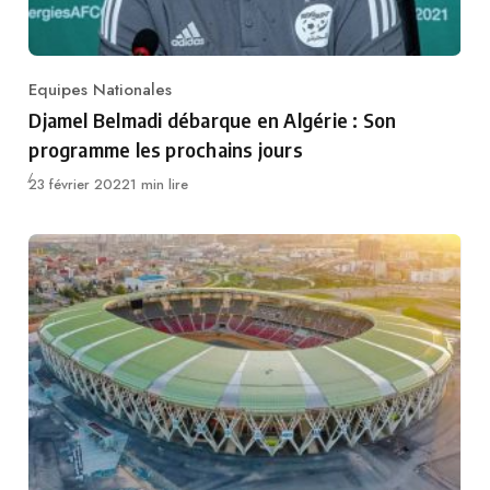
Equipes Nationales
Category
Djamel Belmadi débarque en Algérie : Son
programme les prochains jours
Publié
23 février 2022
1 min lire