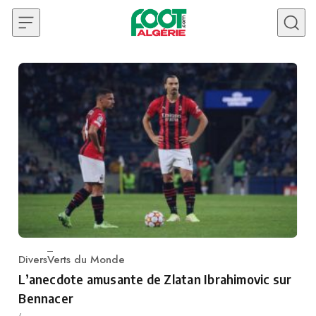
Skip to content
Divers
Verts du Monde
Category
L’anecdote amusante de Zlatan Ibrahimovic sur
Bennacer