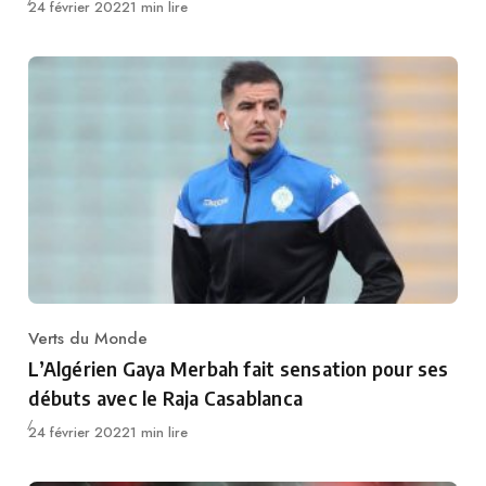
Publié
24 février 2022
1 min lire
Verts du Monde
Category
L’Algérien Gaya Merbah fait sensation pour ses
débuts avec le Raja Casablanca
Publié
24 février 2022
1 min lire