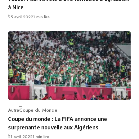
à Nice
Publié
25 avril 2022
1 min lire
Autre
Coupe du Monde
Category
Coupe du monde : La FIFA annonce une
surprenante nouvelle aux Algériens
Publié
21 avril 2022
1 min lire