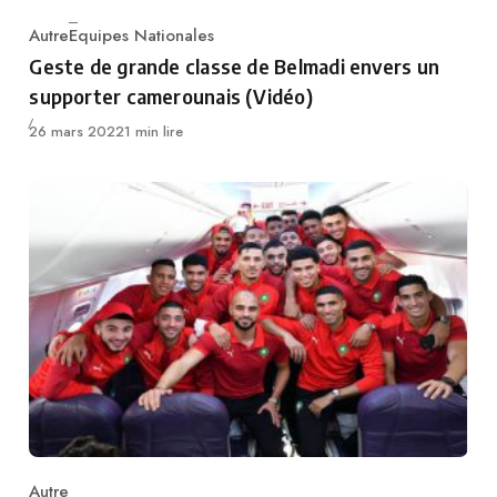
Autre
Equipes Nationales
Category
Geste de grande classe de Belmadi envers un
supporter camerounais (Vidéo)
Publié
26 mars 2022
1 min lire
Autre