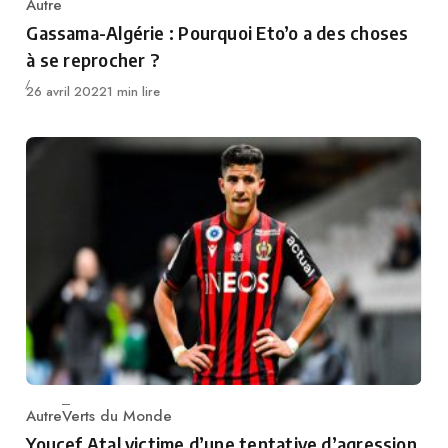
Autre
Category
Gassama-Algérie : Pourquoi Eto’o a des choses
à se reprocher ?
Publié
26 avril 2022
1 min lire
Autre
Verts du Monde
Category
Youcef Atal victime d’une tentative d’agression