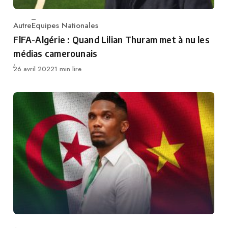
Autre
Equipes Nationales
Category
FlFA-Algérie : Quand Lilian Thuram met à nu les
médias camerounais
Publié
26 avril 2022
1 min lire