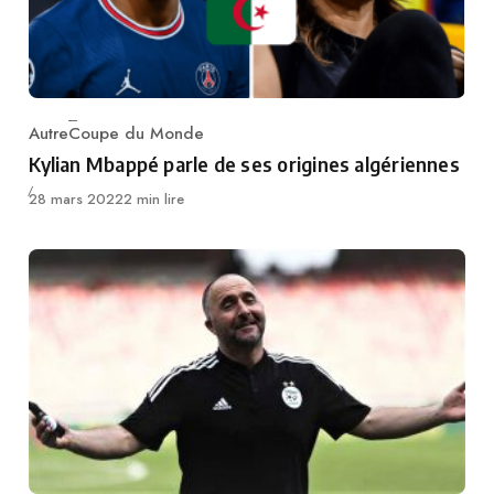
Autre
Coupe du Monde
Category
Kylian Mbappé parle de ses origines algériennes
Publié
28 mars 2022
2 min lire