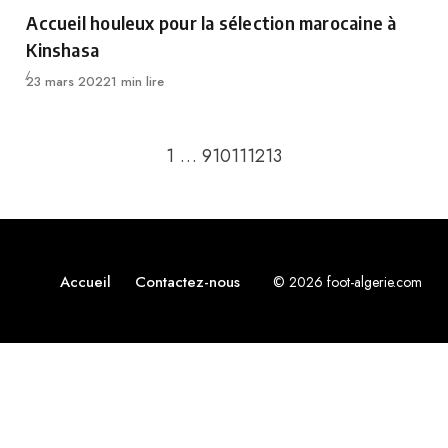
Category
Accueil houleux pour la sélection marocaine à
Kinshasa
Publié
23 mars 2022
1 min lire
Retour à la page précédente
Passer à la page suiv
1
…
9
10
11
12
13
Accueil
Contactez-nous
© 2026 foot-algerie.com