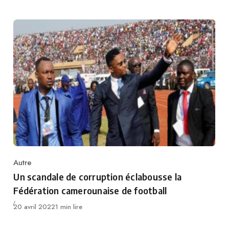
Autre
Category
Un scandale de corruption éclabousse la
Fédération camerounaise de football
Publié
20 avril 2022
1 min lire