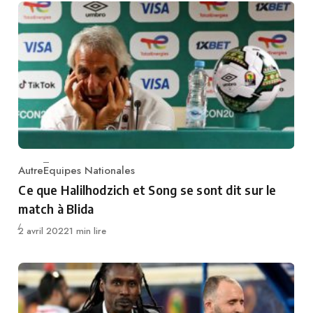
Autre
Equipes Nationales
Category
Ce que Halilhodzich et Song se sont dit sur le
match à Blida
Publié
2 avril 2022
1 min lire