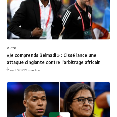
Autre
Category
«Je comprends Belmadi » : Cissé lance une
attaque cinglante contre l’arbitrage africain
Publié
2 avril 2022
1 min lire