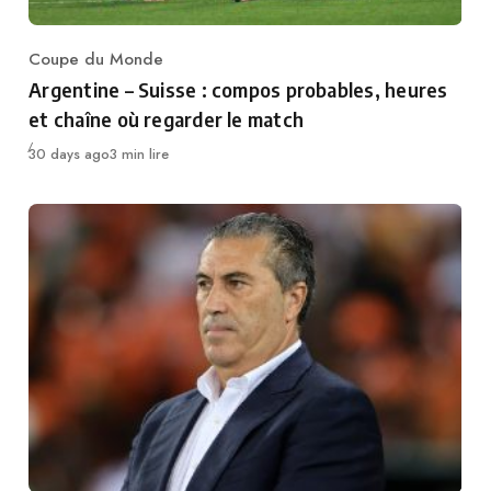
Coupe du Monde
Category
Argentine – Suisse : compos probables, heures
et chaîne où regarder le match
Publié
30 days ago
3 min lire