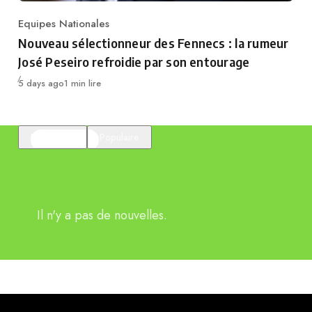
Equipes Nationales
Category
Nouveau sélectionneur des Fennecs : la rumeur
José Peseiro refroidie par son entourage
Publié
5 days ago
1 min lire
En vedette
Populaire
Il n'y a pas de nouvelles.