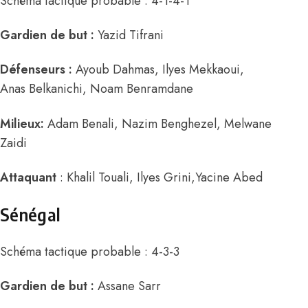
Schéma tactique probable : 4-1-4-1
Gardien de but :
Yazid Tifrani
Défenseurs :
Ayoub Dahmas
,
Ilyes Mekkaoui,
Anas Belkanichi,
Noam Benramdane
Milieux:
Adam Benali,
Nazim Benghezel,
Melwane
Zaidi
Attaquant
:
Khalil Touali,
Ilyes Grini,
Yacine Abed
Sénégal
Schéma tactique probable : 4-3-3
Gardien de but :
Assane Sarr