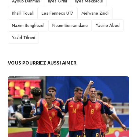
Ayoub Dahmas
Ilyes Grini
Ilyes Mekkaoui
Khalil Touali
Les Fennecs U17
Melwane Zaidi
Nazim Benghezel
Noam Benramdane
Yacine Abed
Yazid Tifrani
VOUS POURRIEZ AUSSI AIMER