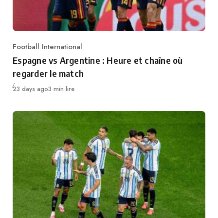
Football International
Category
Espagne vs Argentine : Heure et chaîne où
regarder le match
Publié
23 days ago
3 min lire