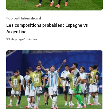
Football International
Category
Les compositions probables : Espagne vs
Argentine
Publié
23 days ago
1 min lire