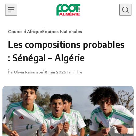
Skip to content
Coupe d'Afrique
Equipes Nationales
Category
Les compositions probables
: Sénégal – Algérie
Publié
Par
Olivia Rabarison
18 mai 2026
1 min lire