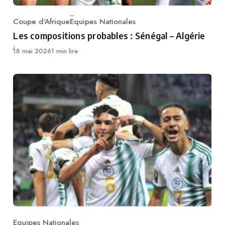
Coupe d'Afrique
Equipes Nationales
Category
Les compositions probables : Sénégal – Algérie
Publié
18 mai 2026
1 min lire
Equipes Nationales