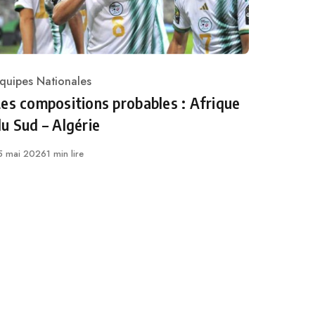
quipes Nationales
ategory
es compositions probables : Afrique
u Sud – Algérie
ublié
5 mai 2026
1 min lire