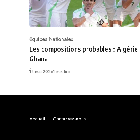
Equipes Nationales
Category
Les compositions probables : Algérie 
Ghana
Publié
12 mai 2026
1 min lire
Accueil
Contactez-nous