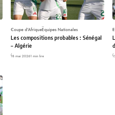
Coupe d'Afrique
Equipes Nationales
E
Category
C
Les compositions probables : Sénégal
L
– Algérie
d
Publié
P
18 mai 2026
1 min lire
1