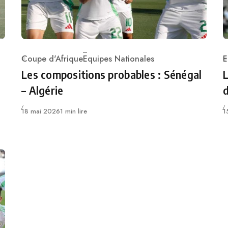
Coupe d'Afrique
Equipes Nationales
E
Category
C
Les compositions probables : Sénégal
L
– Algérie
d
Publié
P
18 mai 2026
1 min lire
1