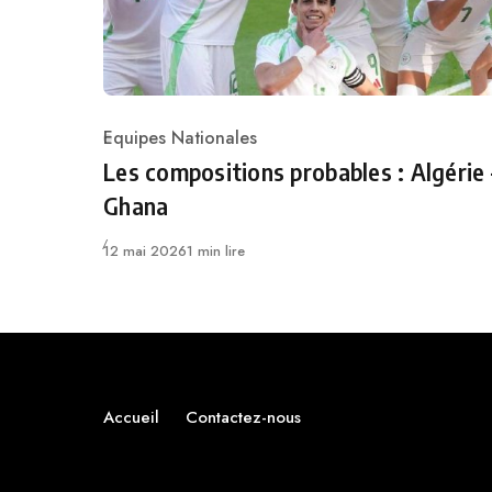
Equipes Nationales
Category
Les compositions probables : Algérie 
Ghana
Publié
12 mai 2026
1 min lire
Accueil
Contactez-nous