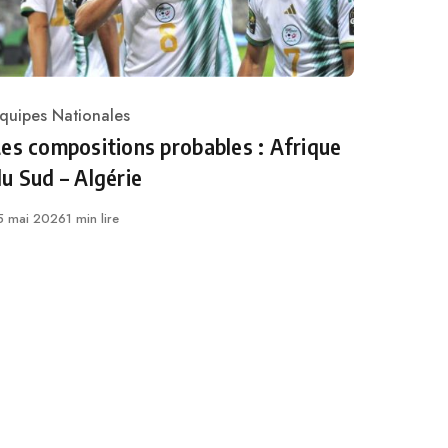
quipes Nationales
ategory
es compositions probables : Afrique
u Sud – Algérie
ublié
5 mai 2026
1 min lire