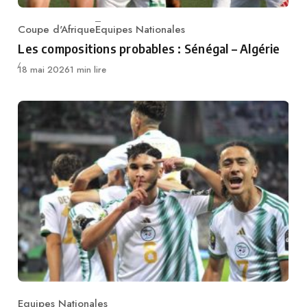
Coupe d'Afrique
Equipes Nationales
Category
Les compositions probables : Sénégal – Algérie
Publié
18 mai 2026
1 min lire
Equipes Nationales