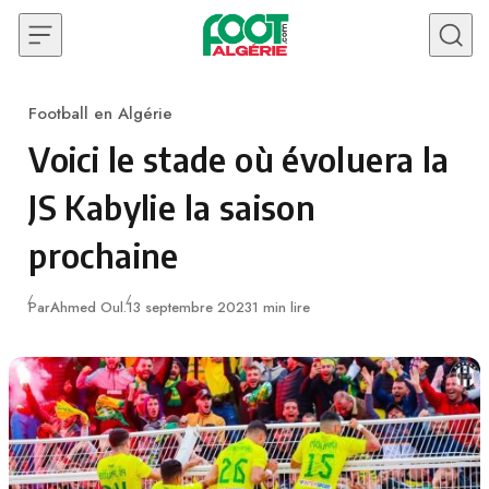
Skip to content
Football en Algérie
Category
Voici le stade où évoluera la
JS Kabylie la saison
prochaine
Publié
Par
Ahmed Oul.
13 septembre 2023
1 min lire