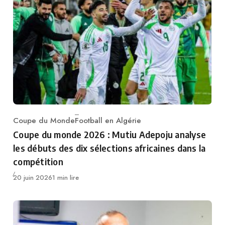
Coupe du Monde
Football en Algérie
Category
Coupe du monde 2026 : Mutiu Adepoju analyse
les débuts des dix sélections africaines dans la
compétition
Publié
20 juin 2026
1 min lire