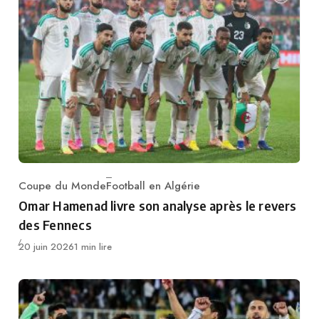
Coupe du Monde
Football en Algérie
Category
Omar Hamenad livre son analyse après le revers
des Fennecs
Publié
20 juin 2026
1 min lire