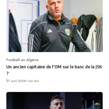
Football en Algérie
Category
Un ancien capitaine de l’OM sur le banc de la JSK
?
Publié
27 avril 2026
1 min lire