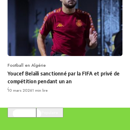
Football en Algérie
Category
Youcef Belaïli sanctionné par la FIFA et privé de
compétition pendant un an
Publié
10 mars 2026
1 min lire
En vedette
Populaire