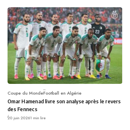
Coupe du Monde
Football en Algérie
Category
Omar Hamenad livre son analyse après le revers
des Fennecs
Publié
20 juin 2026
1 min lire