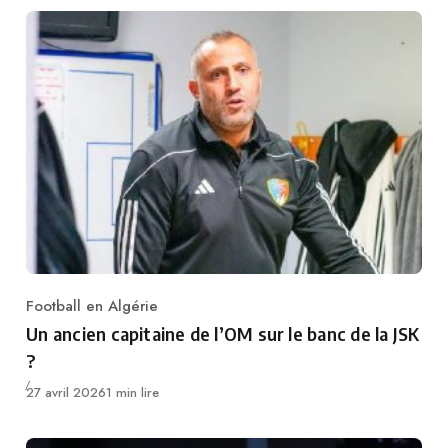
Football en Algérie
Category
Un ancien capitaine de l’OM sur le banc de la JSK
?
Publié
27 avril 2026
1 min lire