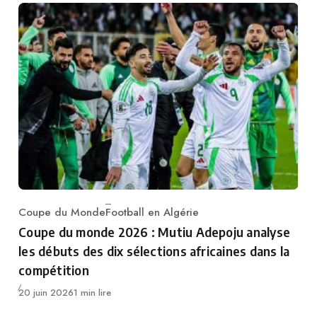
Coupe du Monde
Football en Algérie
Category
Coupe du monde 2026 : Mutiu Adepoju analyse
les débuts des dix sélections africaines dans la
compétition
Publié
20 juin 2026
1 min lire