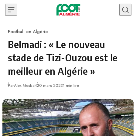
Skip to content
Football en Algérie
Category
Belmadi : « Le nouveau
stade de Tizi-Ouzou est le
meilleur en Algérie »
Publié
Par
Alex Mesbah
20 mars 2023
1 min lire