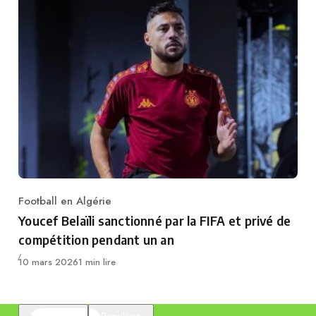
Football en Algérie
Category
Youcef Belaïli sanctionné par la FIFA et privé de
compétition pendant un an
Publié
10 mars 2026
1 min lire