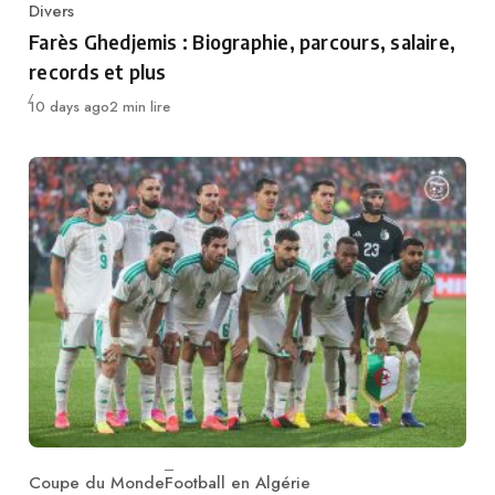
Divers
Category
Farès Ghedjemis : Biographie, parcours, salaire,
records et plus
Publié
10 days ago
2 min lire
Coupe du Monde
Football en Algérie
Category