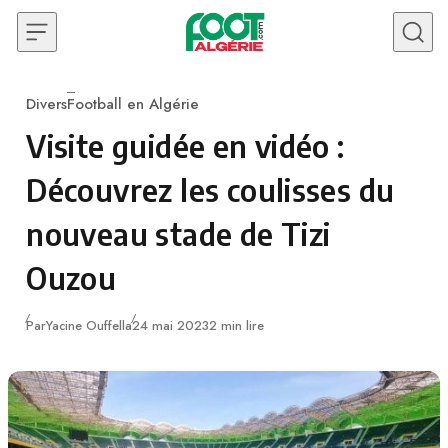
Skip to content
Divers
Football en Algérie
Category
Visite guidée en vidéo :
Découvrez les coulisses du
nouveau stade de Tizi
Ouzou
Publié
Par
Yacine Ouffella
24 mai 2023
2 min lire