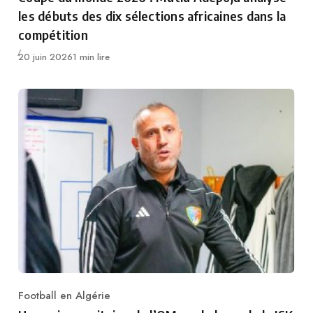
les débuts des dix sélections africaines dans la
compétition
Publié
20 juin 2026
1 min lire
Football en Algérie
Category