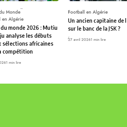
du Monde
Football en Algérie
Category
ry
l en Algérie
Un ancien capitaine de 
 du monde 2026 : Mutiu
sur le banc de la JSK ?
u analyse les débuts
Publié
27 avril 2026
1 min lire
x sélections africaines
a compétition
2026
1 min lire