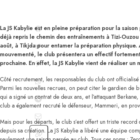
La JS Kabylie est en pleine préparation pour la saison
déjà repris le chemin des entraînements à Tizi-Ouzou
août, à Tikjda pour entamer la préparation physique.
mouvementé, le club présentera un effectif fortement
prochaine. En effet, la JS Kabylie vient de réaliser un 
Côté recrutement, les responsables du club ont officialisé
Parmi les nouvelles recrues, on peut citer le gardien de
qui a signé un contrat de deux ans, et l’attaquant Berkane, 
club a également recruté le défenseur, Mammeri, en pro
Mais pour les départs, le club s’est offert un triste record
depuis sa création.
La JS Kabylie a libéré une équipe com
seulement une saison passée au club. Tous ces noms : Zerd