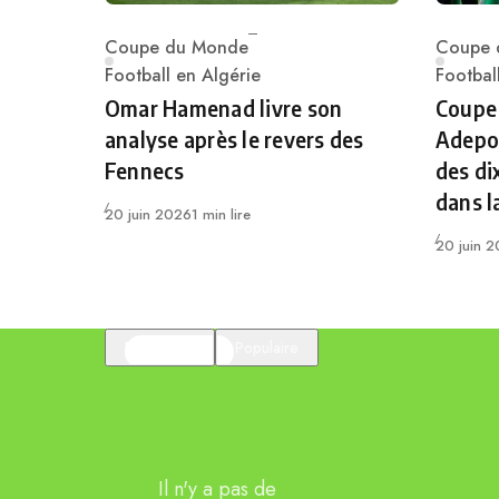
Coupe du Monde
Coupe 
Category
Catego
Football en Algérie
Footbal
Omar Hamenad livre son
Coupe
analyse après le revers des
Adepoj
Fennecs
des di
dans l
Publié
20 juin 2026
1 min lire
Publié
20 juin 
En vedette
Populaire
Il n'y a pas de