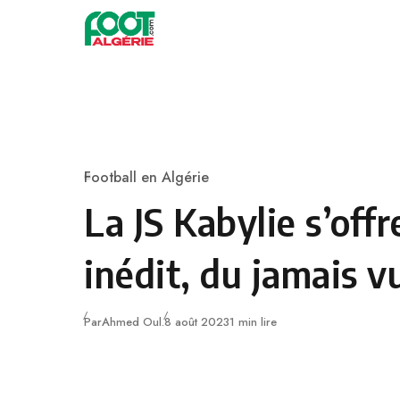
Skip to content
Football
Football en Algérie
Category
La JS Kabylie s’off
inédit, du jamais v
Publié
Par
Ahmed Oul.
8 août 2023
1 min lire