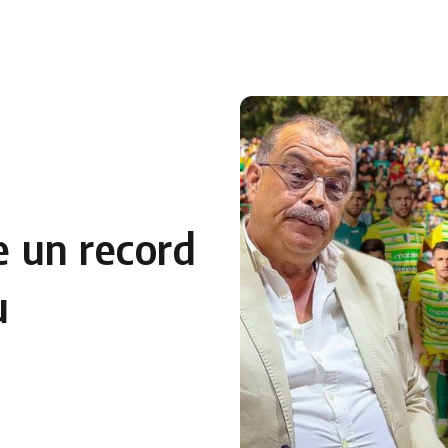
 en Algérie
Equipes Nationales
Verts du Monde
Chaînes-
re un record
u