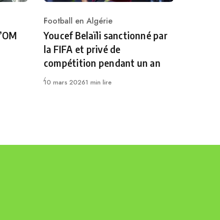
Football en Algérie
Category
l’OM
Youcef Belaïli sanctionné par
la FIFA et privé de
compétition pendant un an
Publié
10 mars 2026
1 min lire